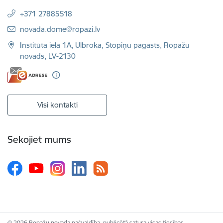
+371 27885518
E-pasts:
novada.dome@ropazi.lv
Institūta iela 1A, Ulbroka, Stopiņu pagasts, Ropažu
novads, LV-2130
Visi kontakti
Sekojiet mums
© 2026 Ropažu novada pašvaldība, publicētā satura visas tiesības