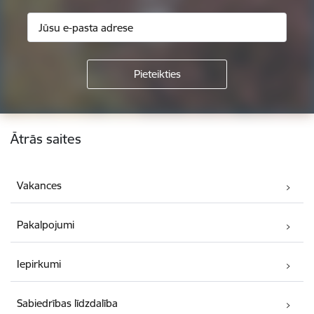
Kājene
Ātrās saites
Vakances
Pakalpojumi
Iepirkumi
Sabiedrības līdzdalība