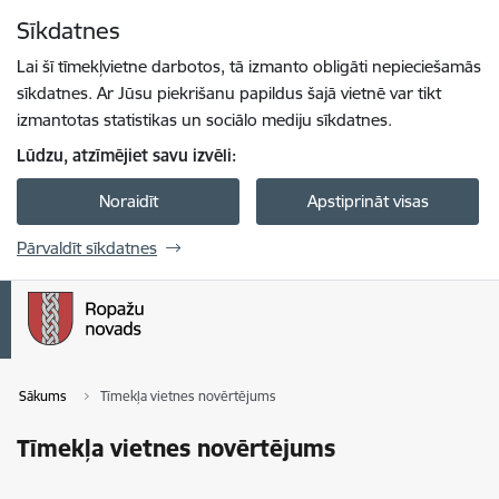
Pāriet uz lapas saturu
Sīkdatnes
Spied
lai meklētu
Enter
Lai šī tīmekļvietne darbotos, tā izmanto obligāti nepieciešamās
sīkdatnes. Ar Jūsu piekrišanu papildus šajā vietnē var tikt
izmantotas statistikas un sociālo mediju sīkdatnes.
Lūdzu, atzīmējiet savu izvēli:
Noraidīt
Apstiprināt visas
Pārvaldīt sīkdatnes
Sākums
Tīmekļa vietnes novērtējums
Tīmekļa vietnes novērtējums