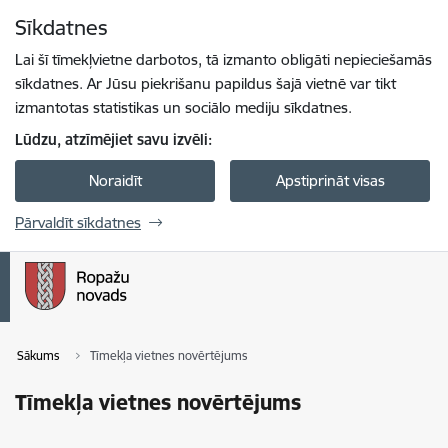
Pāriet uz lapas saturu
Sīkdatnes
Spied
lai meklētu
Enter
Lai šī tīmekļvietne darbotos, tā izmanto obligāti nepieciešamās
sīkdatnes. Ar Jūsu piekrišanu papildus šajā vietnē var tikt
izmantotas statistikas un sociālo mediju sīkdatnes.
Lūdzu, atzīmējiet savu izvēli:
Noraidīt
Apstiprināt visas
Pārvaldīt sīkdatnes
Sākums
Tīmekļa vietnes novērtējums
Tīmekļa vietnes novērtējums