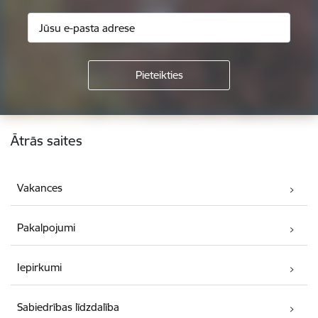
Kājene
Ātrās saites
Vakances
Pakalpojumi
Iepirkumi
Sabiedrības līdzdalība