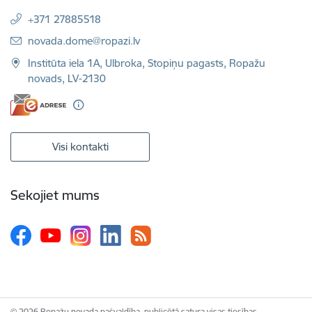
+371 27885518
E-pasts:
novada.dome@ropazi.lv
Institūta iela 1A, Ulbroka, Stopiņu pagasts, Ropažu
novads, LV-2130
Visi kontakti
Sekojiet mums
© 2026 Ropažu novada pašvaldība, publicētā satura visas tiesības