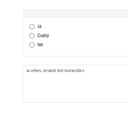
Vai šī informācija bija noderīga?
Jā
Daļēji
Nē
Ja vēlies, ieraksti šeit komentāru