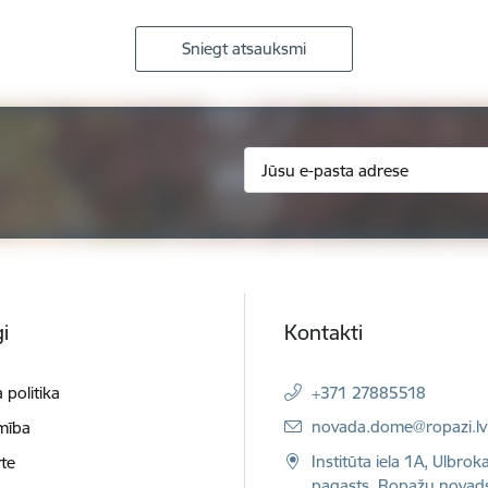
Sniegt atsauksmi
i
Kontakti
 politika
+371 27885518
E-pasts:
novada.dome@ropazi.lv
mība
Institūta iela 1A, Ulbrok
te
pagasts, Ropažu novad