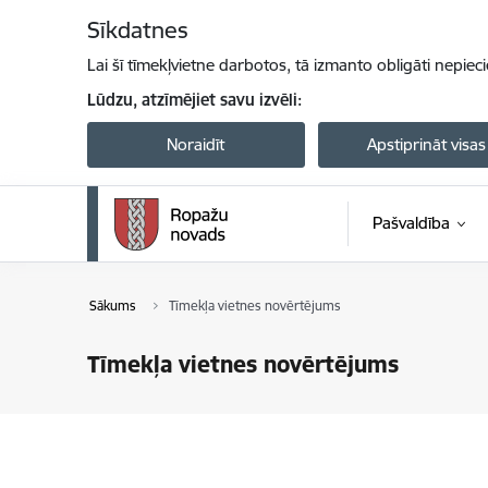
Pāriet uz lapas saturu
Sīkdatnes
Lai šī tīmekļvietne darbotos, tā izmanto obligāti nepiec
Lūdzu, atzīmējiet savu izvēli:
Noraidīt
Apstiprināt visas
Pašvaldība
Sākums
Tīmekļa vietnes novērtējums
Tīmekļa vietnes novērtējums