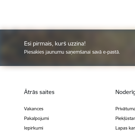
Esi pirmais, kurš uzzina!
Piesakies jaunumu saņemšanai savā e-pastā.
Kājene
Ātrās saites
Noderīg
Vakances
Privātuma
Pakalpojumi
Piekļūsta
Iepirkumi
Lapas kar