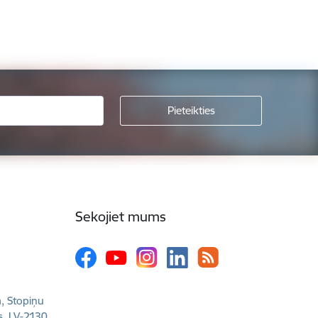
Sekojiet mums
a, Stopiņu
s, LV-2130