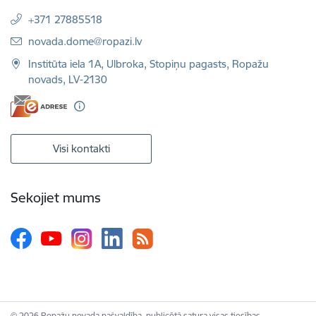
+371 27885518
E-pasts:
novada.dome@ropazi.lv
Institūta iela 1A, Ulbroka, Stopiņu pagasts, Ropažu
novads, LV-2130
Visi kontakti
Sekojiet mums
© 2026 Ropažu novada pašvaldība, publicētā satura visas tiesības