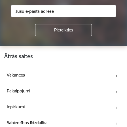
Kājene
Ātrās saites
Vakances
Pakalpojumi
Iepirkumi
Sabiedrības līdzdalība