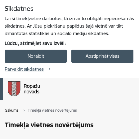
Pāriet uz lapas saturu
Sīkdatnes
Spied
lai meklētu
Enter
Lai šī tīmekļvietne darbotos, tā izmanto obligāti nepieciešamās
sīkdatnes. Ar Jūsu piekrišanu papildus šajā vietnē var tikt
izmantotas statistikas un sociālo mediju sīkdatnes.
Lūdzu, atzīmējiet savu izvēli:
Noraidīt
Apstiprināt visas
Pārvaldīt sīkdatnes
Sākums
Tīmekļa vietnes novērtējums
Tīmekļa vietnes novērtējums