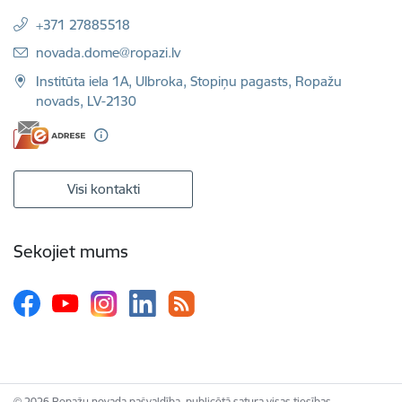
+371 27885518
E-pasts:
novada.dome@ropazi.lv
Institūta iela 1A, Ulbroka, Stopiņu pagasts, Ropažu
novads, LV-2130
Visi kontakti
Sekojiet mums
© 2026 Ropažu novada pašvaldība, publicētā satura visas tiesības