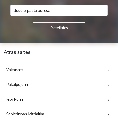
Kājene
Ātrās saites
Vakances
Pakalpojumi
Iepirkumi
Sabiedrības līdzdalība