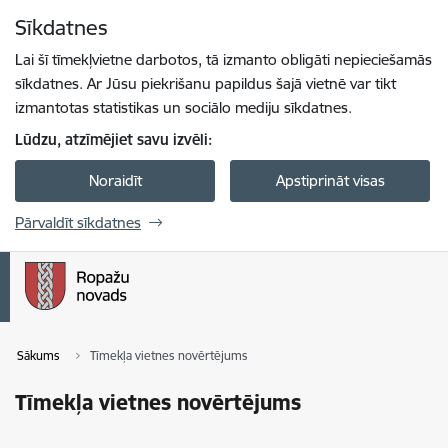
Pāriet uz lapas saturu
Sīkdatnes
Spied
lai meklētu
Enter
Lai šī tīmekļvietne darbotos, tā izmanto obligāti nepieciešamās
sīkdatnes. Ar Jūsu piekrišanu papildus šajā vietnē var tikt
izmantotas statistikas un sociālo mediju sīkdatnes.
Lūdzu, atzīmējiet savu izvēli:
Noraidīt
Apstiprināt visas
Pārvaldīt sīkdatnes
Sākums
Tīmekļa vietnes novērtējums
Tīmekļa vietnes novērtējums