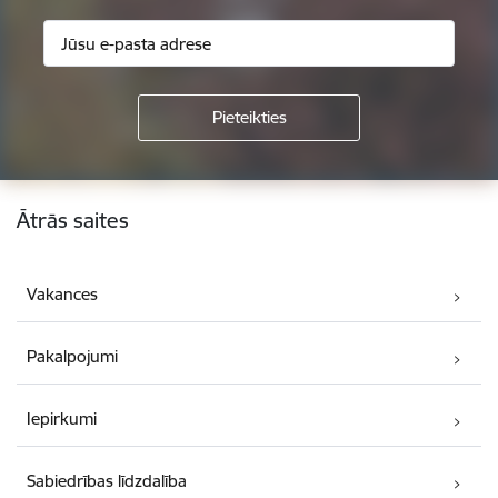
Kājene
Ātrās saites
Vakances
Pakalpojumi
Iepirkumi
Sabiedrības līdzdalība