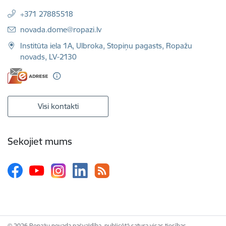
+371 27885518
E-pasts:
novada.dome@ropazi.lv
Institūta iela 1A, Ulbroka, Stopiņu pagasts, Ropažu
novads, LV-2130
Visi kontakti
Sekojiet mums
© 2026 Ropažu novada pašvaldība, publicētā satura visas tiesības