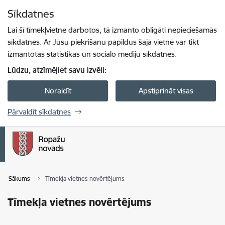
Pāriet uz lapas saturu
Sīkdatnes
Spied
lai meklētu
Enter
Lai šī tīmekļvietne darbotos, tā izmanto obligāti nepieciešamās
sīkdatnes. Ar Jūsu piekrišanu papildus šajā vietnē var tikt
izmantotas statistikas un sociālo mediju sīkdatnes.
Lūdzu, atzīmējiet savu izvēli:
Noraidīt
Apstiprināt visas
Pārvaldīt sīkdatnes
Sākums
Tīmekļa vietnes novērtējums
Tīmekļa vietnes novērtējums