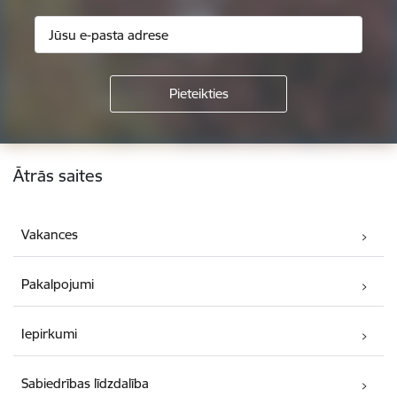
Kājene
Ātrās saites
Vakances
Pakalpojumi
Iepirkumi
Sabiedrības līdzdalība