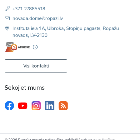
+371 27885518
E-pasts:
novada.dome@ropazi.lv
Institūta iela 1A, Ulbroka, Stopiņu pagasts, Ropažu
novads, LV-2130
Visi kontakti
Sekojiet mums
© 2026 Ropažu novada pašvaldība, publicētā satura visas tiesības