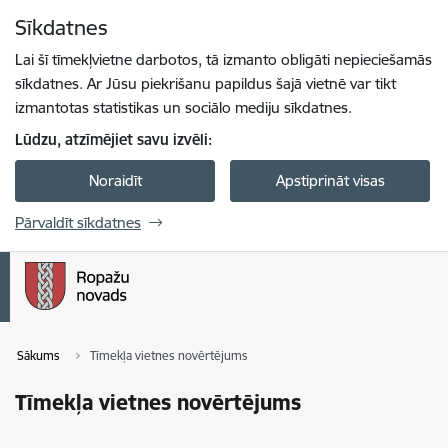
Pāriet uz lapas saturu
Sīkdatnes
Spied
lai meklētu
Enter
Lai šī tīmekļvietne darbotos, tā izmanto obligāti nepieciešamās
sīkdatnes. Ar Jūsu piekrišanu papildus šajā vietnē var tikt
izmantotas statistikas un sociālo mediju sīkdatnes.
Lūdzu, atzīmējiet savu izvēli:
Noraidīt
Apstiprināt visas
Pārvaldīt sīkdatnes
Sākums
Tīmekļa vietnes novērtējums
Tīmekļa vietnes novērtējums