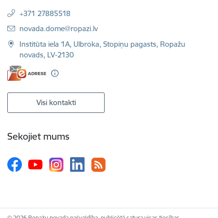
+371 27885518
E-pasts:
novada.dome@ropazi.lv
Institūta iela 1A, Ulbroka, Stopiņu pagasts, Ropažu
novads, LV-2130
Visi kontakti
Sekojiet mums
© 2026 Ropažu novada pašvaldība, publicētā satura visas tiesības