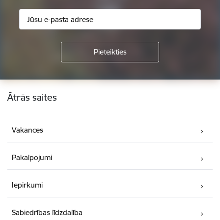
Kājene
Ātrās saites
Vakances
Pakalpojumi
Iepirkumi
Sabiedrības līdzdalība