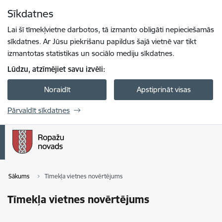
Pāriet uz lapas saturu
Sīkdatnes
Spied
lai meklētu
Enter
Lai šī tīmekļvietne darbotos, tā izmanto obligāti nepieciešamās
sīkdatnes. Ar Jūsu piekrišanu papildus šajā vietnē var tikt
izmantotas statistikas un sociālo mediju sīkdatnes.
Lūdzu, atzīmējiet savu izvēli:
Noraidīt
Apstiprināt visas
Pārvaldīt sīkdatnes
Sākums
Tīmekļa vietnes novērtējums
Tīmekļa vietnes novērtējums