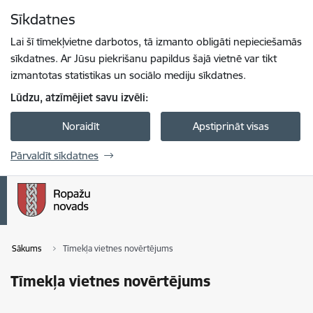
Pāriet uz lapas saturu
Sīkdatnes
Spied
lai meklētu
Enter
Lai šī tīmekļvietne darbotos, tā izmanto obligāti nepieciešamās
sīkdatnes. Ar Jūsu piekrišanu papildus šajā vietnē var tikt
izmantotas statistikas un sociālo mediju sīkdatnes.
Lūdzu, atzīmējiet savu izvēli:
Noraidīt
Apstiprināt visas
Pārvaldīt sīkdatnes
Sākums
Tīmekļa vietnes novērtējums
Tīmekļa vietnes novērtējums