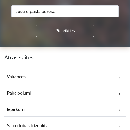
Kājene
Ātrās saites
Vakances
Pakalpojumi
Iepirkumi
Sabiedrības līdzdalība