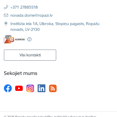
+371 27885518
E-pasts:
novada.dome@ropazi.lv
Institūta iela 1A, Ulbroka, Stopiņu pagasts, Ropažu
novads, LV-2130
Visi kontakti
Sekojiet mums
© 2026 Ropažu novada pašvaldība, publicētā satura visas tiesības