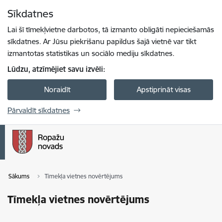
Pāriet uz lapas saturu
Sīkdatnes
Spied
lai meklētu
Enter
Lai šī tīmekļvietne darbotos, tā izmanto obligāti nepieciešamās
sīkdatnes. Ar Jūsu piekrišanu papildus šajā vietnē var tikt
izmantotas statistikas un sociālo mediju sīkdatnes.
Lūdzu, atzīmējiet savu izvēli:
Noraidīt
Apstiprināt visas
Pārvaldīt sīkdatnes
Sākums
Tīmekļa vietnes novērtējums
Tīmekļa vietnes novērtējums