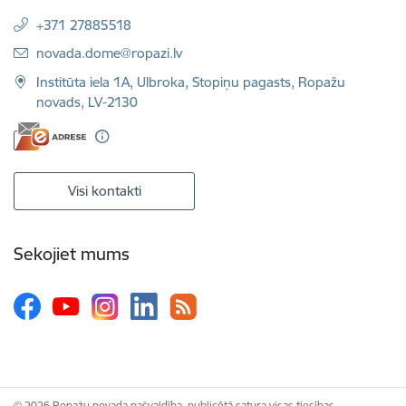
+371 27885518
E-pasts:
novada.dome@ropazi.lv
Institūta iela 1A, Ulbroka, Stopiņu pagasts, Ropažu
novads, LV-2130
Visi kontakti
Sekojiet mums
© 2026 Ropažu novada pašvaldība, publicētā satura visas tiesības