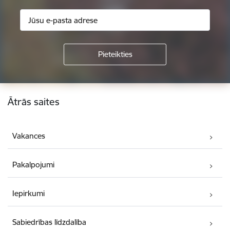
Kājene
Ātrās saites
Vakances
Pakalpojumi
Iepirkumi
Sabiedrības līdzdalība