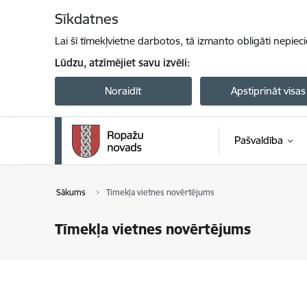
Pāriet uz lapas saturu
Sīkdatnes
Lai šī tīmekļvietne darbotos, tā izmanto obligāti nepiec
Lūdzu, atzīmējiet savu izvēli:
Noraidīt
Apstiprināt visas
Pašvaldība
Sākums
Tīmekļa vietnes novērtējums
Tīmekļa vietnes novērtējums