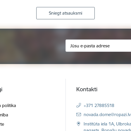
Sniegt atsauksmi
i
Kontakti
 politika
+371 27885518
E-pasts:
novada.dome@ropazi.lv
mība
Institūta iela 1A, Ulbrok
te
pagasts, Ropažu novad