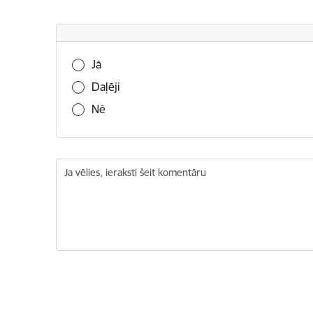
Vai šī informācija bija noderīga?
Jā
Daļēji
Nē
Ja vēlies, ieraksti šeit komentāru