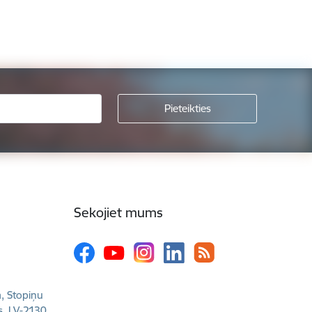
Sekojiet mums
a, Stopiņu
s, LV-2130