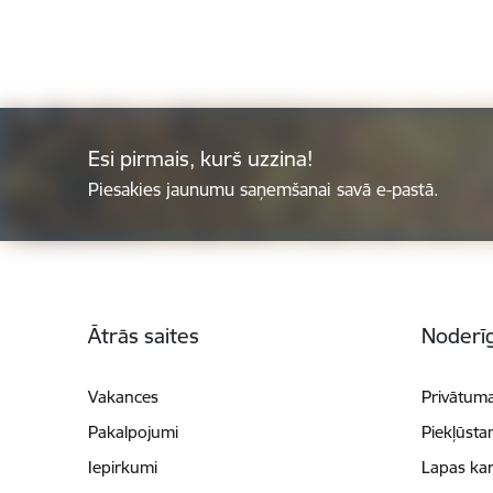
Esi pirmais, kurš uzzina!
Piesakies jaunumu saņemšanai savā e-pastā.
Kājene
Ātrās saites
Noderīg
Vakances
Privātuma
Pakalpojumi
Piekļūsta
Iepirkumi
Lapas kar