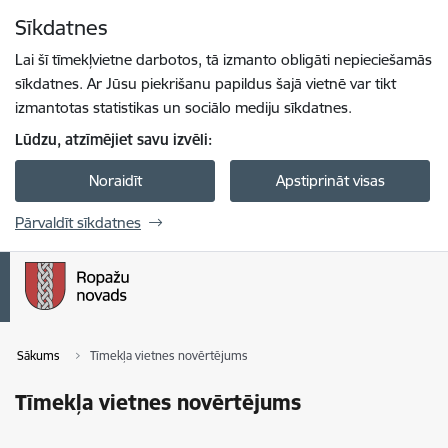
Pāriet uz lapas saturu
Sīkdatnes
Spied
lai meklētu
Enter
Lai šī tīmekļvietne darbotos, tā izmanto obligāti nepieciešamās
sīkdatnes. Ar Jūsu piekrišanu papildus šajā vietnē var tikt
izmantotas statistikas un sociālo mediju sīkdatnes.
Lūdzu, atzīmējiet savu izvēli:
Noraidīt
Apstiprināt visas
Pārvaldīt sīkdatnes
Sākums
Tīmekļa vietnes novērtējums
Tīmekļa vietnes novērtējums