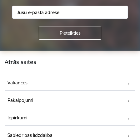
Kājene
Ātrās saites
Vakances
Pakalpojumi
Iepirkumi
Sabiedrības līdzdalība