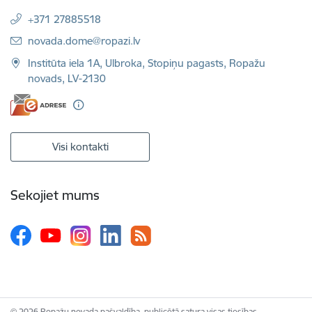
+371 27885518
E-pasts:
novada.dome@ropazi.lv
Institūta iela 1A, Ulbroka, Stopiņu pagasts, Ropažu
novads, LV-2130
Visi kontakti
Sekojiet mums
© 2026 Ropažu novada pašvaldība, publicētā satura visas tiesības