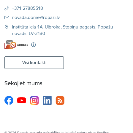
+371 27885518
E-pasts:
novada.dome@ropazi.lv
Institūta iela 1A, Ulbroka, Stopiņu pagasts, Ropažu
novads, LV-2130
Visi kontakti
Sekojiet mums
© 2026 Ropažu novada pašvaldība, publicētā satura visas tiesības