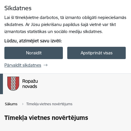
Pāriet uz lapas saturu
Sīkdatnes
Spied
lai meklētu
Enter
Lai šī tīmekļvietne darbotos, tā izmanto obligāti nepieciešamās
sīkdatnes. Ar Jūsu piekrišanu papildus šajā vietnē var tikt
izmantotas statistikas un sociālo mediju sīkdatnes.
Lūdzu, atzīmējiet savu izvēli:
Noraidīt
Apstiprināt visas
Pārvaldīt sīkdatnes
Sākums
Tīmekļa vietnes novērtējums
Tīmekļa vietnes novērtējums