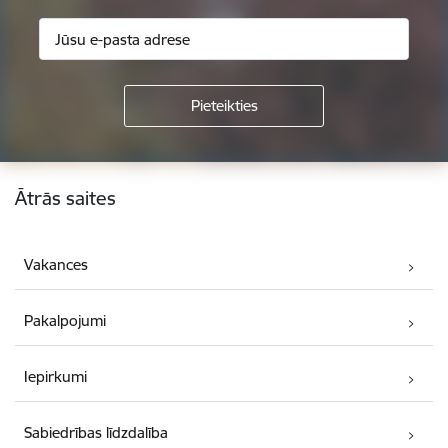
Kājene
Ātrās saites
Vakances
Pakalpojumi
Iepirkumi
Sabiedrības līdzdalība