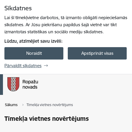
Pāriet uz lapas saturu
Sīkdatnes
Spied
lai meklētu
Enter
Lai šī tīmekļvietne darbotos, tā izmanto obligāti nepieciešamās
sīkdatnes. Ar Jūsu piekrišanu papildus šajā vietnē var tikt
izmantotas statistikas un sociālo mediju sīkdatnes.
Lūdzu, atzīmējiet savu izvēli:
Noraidīt
Apstiprināt visas
Pārvaldīt sīkdatnes
Sākums
Tīmekļa vietnes novērtējums
Tīmekļa vietnes novērtējums