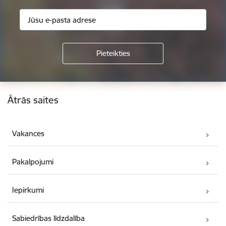
Kājene
Ātrās saites
Vakances
Pakalpojumi
Iepirkumi
Sabiedrības līdzdalība