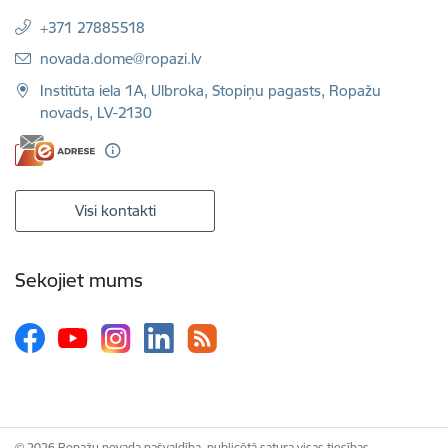
+371 27885518
E-pasts:
novada.dome@ropazi.lv
Institūta iela 1A, Ulbroka, Stopiņu pagasts, Ropažu
novads, LV-2130
Visi kontakti
Sekojiet mums
© 2026 Ropažu novada pašvaldība, publicētā satura visas tiesības