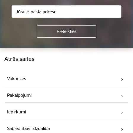
Kājene
Ātrās saites
Vakances
Pakalpojumi
Iepirkumi
Sabiedrības līdzdalība