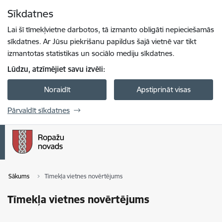
Pāriet uz lapas saturu
Sīkdatnes
Spied
lai meklētu
Enter
Lai šī tīmekļvietne darbotos, tā izmanto obligāti nepieciešamās
sīkdatnes. Ar Jūsu piekrišanu papildus šajā vietnē var tikt
izmantotas statistikas un sociālo mediju sīkdatnes.
Lūdzu, atzīmējiet savu izvēli:
Noraidīt
Apstiprināt visas
Pārvaldīt sīkdatnes
Sākums
Tīmekļa vietnes novērtējums
Tīmekļa vietnes novērtējums