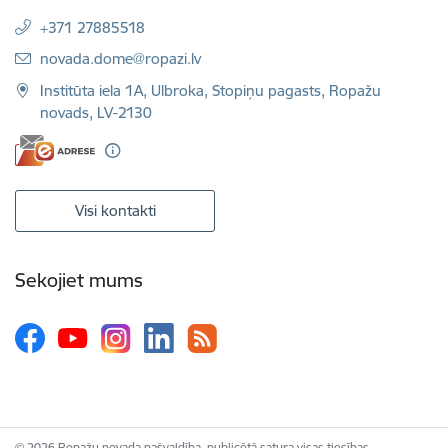
+371 27885518
E-pasts:
novada.dome@ropazi.lv
Institūta iela 1A, Ulbroka, Stopiņu pagasts, Ropažu
novads, LV-2130
Visi kontakti
Sekojiet mums
© 2026 Ropažu novada pašvaldība, publicētā satura visas tiesības