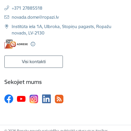
+371 27885518
E-pasts:
novada.dome@ropazi.lv
Institūta iela 1A, Ulbroka, Stopiņu pagasts, Ropažu
novads, LV-2130
Visi kontakti
Sekojiet mums
© 2026 Ropažu novada pašvaldība, publicētā satura visas tiesības