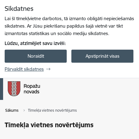
Pāriet uz lapas saturu
Sīkdatnes
Spied
lai meklētu
Enter
Lai šī tīmekļvietne darbotos, tā izmanto obligāti nepieciešamās
sīkdatnes. Ar Jūsu piekrišanu papildus šajā vietnē var tikt
izmantotas statistikas un sociālo mediju sīkdatnes.
Lūdzu, atzīmējiet savu izvēli:
Noraidīt
Apstiprināt visas
Pārvaldīt sīkdatnes
Sākums
Tīmekļa vietnes novērtējums
Tīmekļa vietnes novērtējums