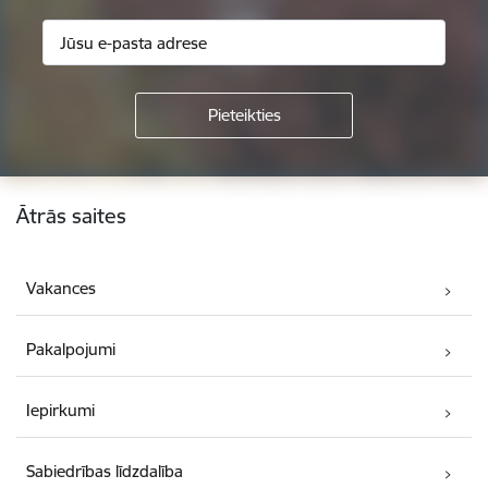
Kājene
Ātrās saites
Vakances
Pakalpojumi
Iepirkumi
Sabiedrības līdzdalība