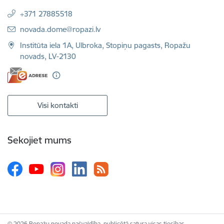
+371 27885518
E-pasts:
novada.dome@ropazi.lv
Institūta iela 1A, Ulbroka, Stopiņu pagasts, Ropažu
novads, LV-2130
Visi kontakti
Sekojiet mums
© 2026 Ropažu novada pašvaldība, publicētā satura visas tiesības