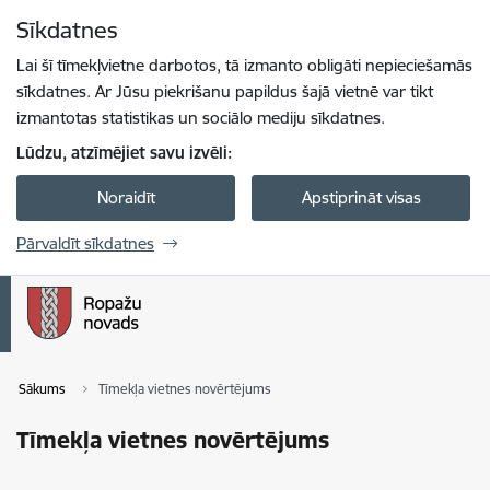
Pāriet uz lapas saturu
Sīkdatnes
Spied
lai meklētu
Enter
Lai šī tīmekļvietne darbotos, tā izmanto obligāti nepieciešamās
sīkdatnes. Ar Jūsu piekrišanu papildus šajā vietnē var tikt
izmantotas statistikas un sociālo mediju sīkdatnes.
Lūdzu, atzīmējiet savu izvēli:
Noraidīt
Apstiprināt visas
Pārvaldīt sīkdatnes
Sākums
Tīmekļa vietnes novērtējums
Tīmekļa vietnes novērtējums