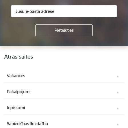
Kājene
Ātrās saites
Vakances
Pakalpojumi
Iepirkumi
Sabiedrības līdzdalība