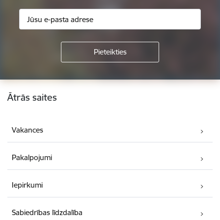
Kājene
Ātrās saites
Vakances
Pakalpojumi
Iepirkumi
Sabiedrības līdzdalība