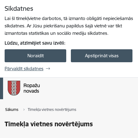
Pāriet uz lapas saturu
Sīkdatnes
Spied
lai meklētu
Enter
Lai šī tīmekļvietne darbotos, tā izmanto obligāti nepieciešamās
sīkdatnes. Ar Jūsu piekrišanu papildus šajā vietnē var tikt
izmantotas statistikas un sociālo mediju sīkdatnes.
Lūdzu, atzīmējiet savu izvēli:
Noraidīt
Apstiprināt visas
Pārvaldīt sīkdatnes
Sākums
Tīmekļa vietnes novērtējums
Tīmekļa vietnes novērtējums