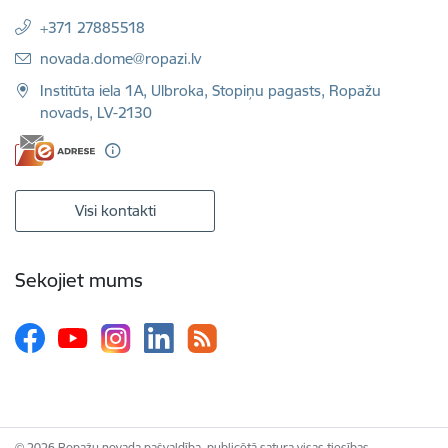
+371 27885518
E-pasts:
novada.dome@ropazi.lv
Institūta iela 1A, Ulbroka, Stopiņu pagasts, Ropažu
novads, LV-2130
Visi kontakti
Sekojiet mums
© 2026 Ropažu novada pašvaldība, publicētā satura visas tiesības