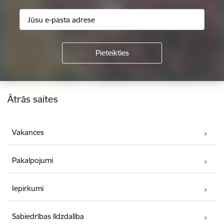
Kājene
Ātrās saites
Vakances
Pakalpojumi
Iepirkumi
Sabiedrības līdzdalība