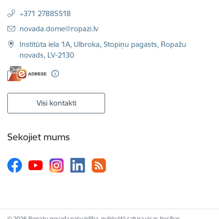
+371 27885518
E-pasts:
novada.dome@ropazi.lv
Institūta iela 1A, Ulbroka, Stopiņu pagasts, Ropažu
novads, LV-2130
Visi kontakti
Sekojiet mums
© 2026 Ropažu novada pašvaldība, publicētā satura visas tiesības