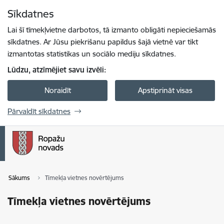
Pāriet uz lapas saturu
Sīkdatnes
Spied
lai meklētu
Enter
Lai šī tīmekļvietne darbotos, tā izmanto obligāti nepieciešamās
sīkdatnes. Ar Jūsu piekrišanu papildus šajā vietnē var tikt
izmantotas statistikas un sociālo mediju sīkdatnes.
Lūdzu, atzīmējiet savu izvēli:
Noraidīt
Apstiprināt visas
Pārvaldīt sīkdatnes
Sākums
Tīmekļa vietnes novērtējums
Tīmekļa vietnes novērtējums