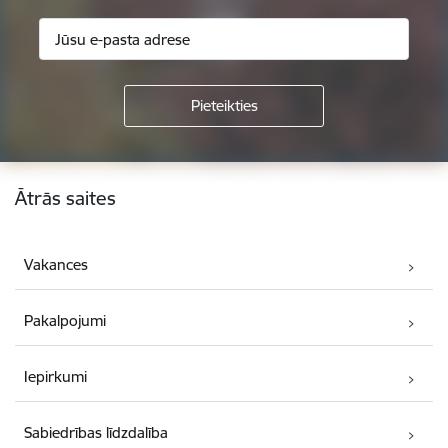
Kājene
Ātrās saites
Vakances
Pakalpojumi
Iepirkumi
Sabiedrības līdzdalība