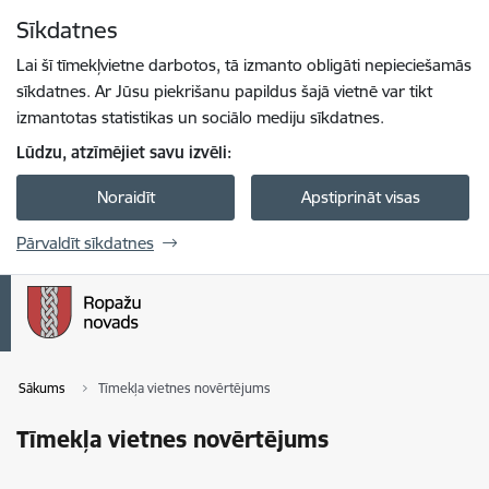
Pāriet uz lapas saturu
Sīkdatnes
Spied
lai meklētu
Enter
Lai šī tīmekļvietne darbotos, tā izmanto obligāti nepieciešamās
sīkdatnes. Ar Jūsu piekrišanu papildus šajā vietnē var tikt
izmantotas statistikas un sociālo mediju sīkdatnes.
Lūdzu, atzīmējiet savu izvēli:
Noraidīt
Apstiprināt visas
Pārvaldīt sīkdatnes
Sākums
Tīmekļa vietnes novērtējums
Tīmekļa vietnes novērtējums