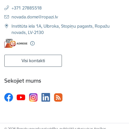
+371 27885518
E-pasts:
novada.dome@ropazi.lv
Institūta iela 1A, Ulbroka, Stopiņu pagasts, Ropažu
novads, LV-2130
Visi kontakti
Sekojiet mums
© 2026 Ropažu novada pašvaldība, publicētā satura visas tiesības