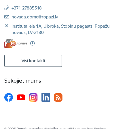
+371 27885518
E-pasts:
novada.dome@ropazi.lv
Institūta iela 1A, Ulbroka, Stopiņu pagasts, Ropažu
novads, LV-2130
Visi kontakti
Sekojiet mums
© 2026 Ropažu novada pašvaldība, publicētā satura visas tiesības