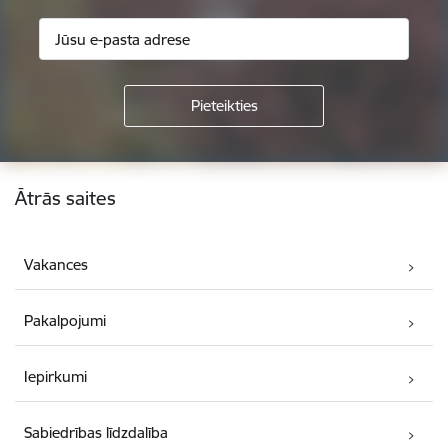
Kājene
Ātrās saites
Vakances
Pakalpojumi
Iepirkumi
Sabiedrības līdzdalība