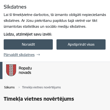
Pāriet uz lapas saturu
Sīkdatnes
Spied
lai meklētu
Enter
Lai šī tīmekļvietne darbotos, tā izmanto obligāti nepieciešamās
sīkdatnes. Ar Jūsu piekrišanu papildus šajā vietnē var tikt
izmantotas statistikas un sociālo mediju sīkdatnes.
Lūdzu, atzīmējiet savu izvēli:
Noraidīt
Apstiprināt visas
Pārvaldīt sīkdatnes
Sākums
Tīmekļa vietnes novērtējums
Tīmekļa vietnes novērtējums