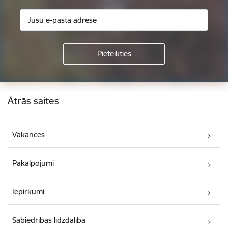
Kājene
Ātrās saites
Vakances
Pakalpojumi
Iepirkumi
Sabiedrības līdzdalība