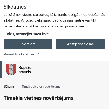
Pāriet uz lapas saturu
Sīkdatnes
Spied
lai meklētu
Enter
Lai šī tīmekļvietne darbotos, tā izmanto obligāti nepieciešamās
sīkdatnes. Ar Jūsu piekrišanu papildus šajā vietnē var tikt
izmantotas statistikas un sociālo mediju sīkdatnes.
Lūdzu, atzīmējiet savu izvēli:
Noraidīt
Apstiprināt visas
Pārvaldīt sīkdatnes
Sākums
Tīmekļa vietnes novērtējums
Tīmekļa vietnes novērtējums