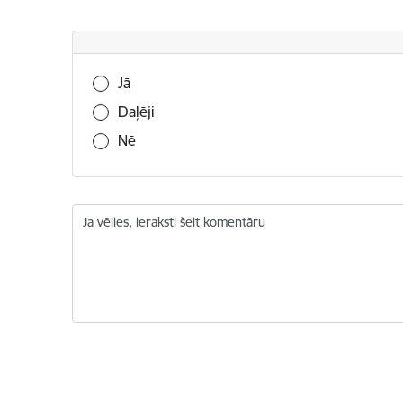
Vai šī informācija bija noderīga?
Jā
Daļēji
Nē
Ja vēlies, ieraksti šeit komentāru