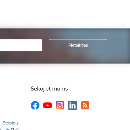
Sekojiet mums
a, Stopiņu
s, LV-2130