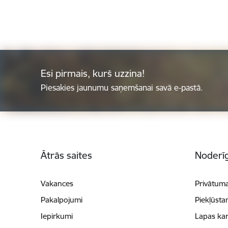
Esi pirmais, kurš uzzina!
Piesakies jaunumu saņemšanai savā e-pastā.
Kājene
Ātrās saites
Noderīg
Vakances
Privātuma
Pakalpojumi
Piekļūsta
Iepirkumi
Lapas kar