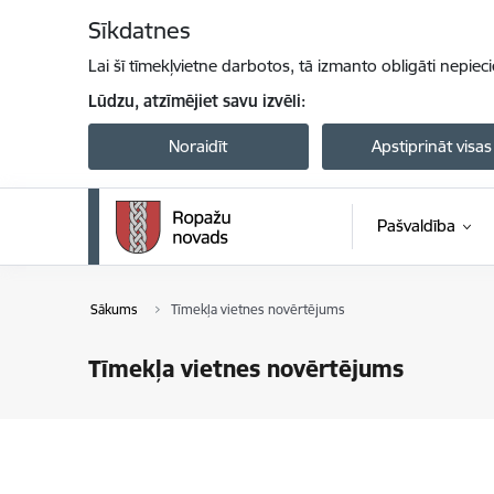
Pāriet uz lapas saturu
Sīkdatnes
Lai šī tīmekļvietne darbotos, tā izmanto obligāti nepiec
Lūdzu, atzīmējiet savu izvēli:
Noraidīt
Apstiprināt visas
Pašvaldība
Sākums
Tīmekļa vietnes novērtējums
Tīmekļa vietnes novērtējums