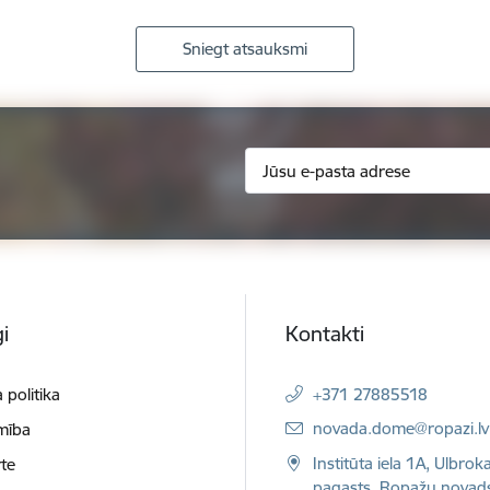
Sniegt atsauksmi
i
Kontakti
 politika
+371 27885518
E-pasts:
novada.dome@ropazi.lv
mība
Institūta iela 1A, Ulbrok
te
pagasts, Ropažu novad