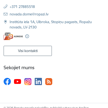
+371 27885518
E-pasts:
novada.dome@ropazi.lv
Institūta iela 1A, Ulbroka, Stopiņu pagasts, Ropažu
novads, LV-2130
Visi kontakti
Sekojiet mums
© 2026 Ropažu novada pašvaldība, publicētā satura visas tiesības