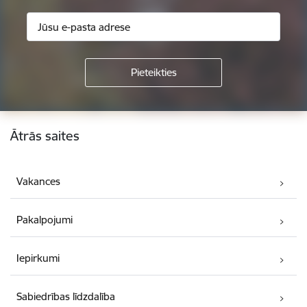
Kājene
Ātrās saites
Vakances
Pakalpojumi
Iepirkumi
Sabiedrības līdzdalība