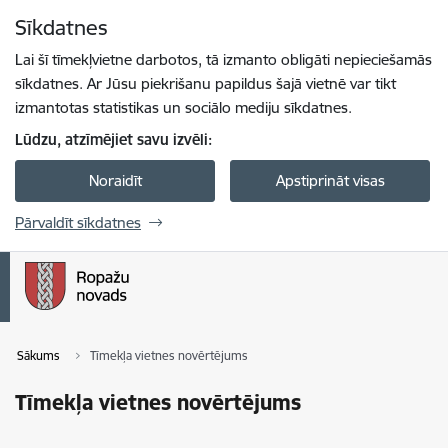
Pāriet uz lapas saturu
Sīkdatnes
Spied
lai meklētu
Enter
Lai šī tīmekļvietne darbotos, tā izmanto obligāti nepieciešamās
sīkdatnes. Ar Jūsu piekrišanu papildus šajā vietnē var tikt
izmantotas statistikas un sociālo mediju sīkdatnes.
Lūdzu, atzīmējiet savu izvēli:
Noraidīt
Apstiprināt visas
Pārvaldīt sīkdatnes
Sākums
Tīmekļa vietnes novērtējums
Tīmekļa vietnes novērtējums