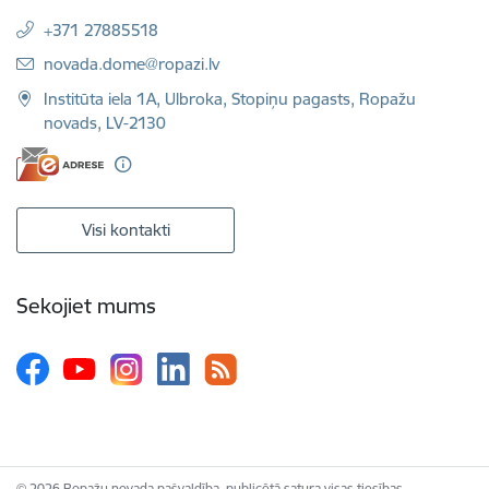
+371 27885518
E-pasts:
novada.dome@ropazi.lv
Institūta iela 1A, Ulbroka, Stopiņu pagasts, Ropažu
novads, LV-2130
Visi kontakti
Sekojiet mums
© 2026 Ropažu novada pašvaldība, publicētā satura visas tiesības