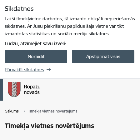
Pāriet uz lapas saturu
Sīkdatnes
Spied
lai meklētu
Enter
Lai šī tīmekļvietne darbotos, tā izmanto obligāti nepieciešamās
sīkdatnes. Ar Jūsu piekrišanu papildus šajā vietnē var tikt
izmantotas statistikas un sociālo mediju sīkdatnes.
Lūdzu, atzīmējiet savu izvēli:
Noraidīt
Apstiprināt visas
Pārvaldīt sīkdatnes
Sākums
Tīmekļa vietnes novērtējums
Tīmekļa vietnes novērtējums