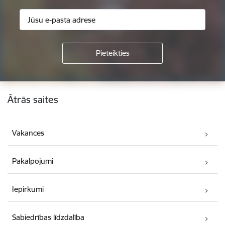
Kājene
Ātrās saites
Vakances
Pakalpojumi
Iepirkumi
Sabiedrības līdzdalība