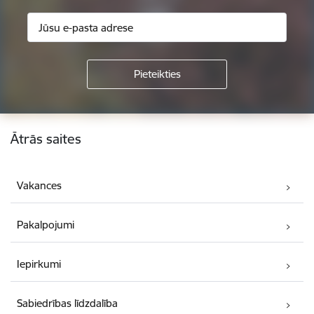
Kājene
Ātrās saites
Vakances
Pakalpojumi
Iepirkumi
Sabiedrības līdzdalība