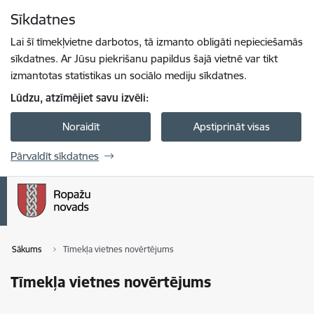
Pāriet uz lapas saturu
Sīkdatnes
Spied
lai meklētu
Enter
Lai šī tīmekļvietne darbotos, tā izmanto obligāti nepieciešamās
sīkdatnes. Ar Jūsu piekrišanu papildus šajā vietnē var tikt
izmantotas statistikas un sociālo mediju sīkdatnes.
Lūdzu, atzīmējiet savu izvēli:
Noraidīt
Apstiprināt visas
Pārvaldīt sīkdatnes
Sākums
Tīmekļa vietnes novērtējums
Tīmekļa vietnes novērtējums