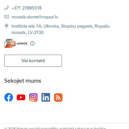
+371 27885518
E-pasts:
novada.dome@ropazi.lv
Institūta iela 1A, Ulbroka, Stopiņu pagasts, Ropažu
novads, LV-2130
Visi kontakti
Sekojiet mums
© 2026 Ropažu novada pašvaldība, publicētā satura visas tiesības