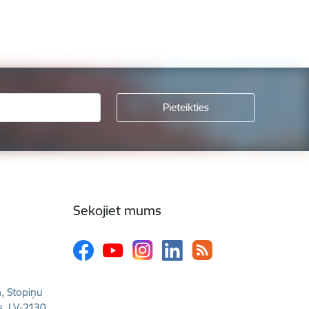
Sekojiet mums
a, Stopiņu
s, LV-2130