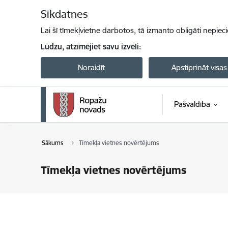
Pāriet uz lapas saturu
Sīkdatnes
Lai šī tīmekļvietne darbotos, tā izmanto obligāti nepiec
Lūdzu, atzīmējiet savu izvēli:
Noraidīt
Apstiprināt visas
Pašvaldība
Sākums
Tīmekļa vietnes novērtējums
Tīmekļa vietnes novērtējums