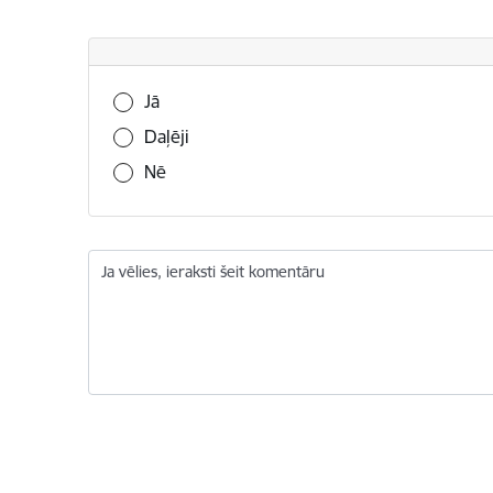
Vai šī informācija bija noderīga?
Jā
Daļēji
Nē
Ja vēlies, ieraksti šeit komentāru