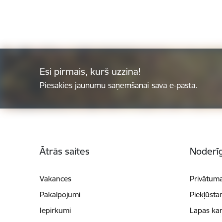
Esi pirmais, kurš uzzina!
Piesakies jaunumu saņemšanai savā e-pastā.
Kājene
Ātrās saites
Noderīg
Vakances
Privātuma
Pakalpojumi
Piekļūsta
Iepirkumi
Lapas kar