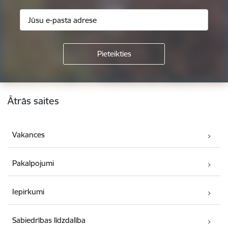
Kājene
Ātrās saites
Vakances
Pakalpojumi
Iepirkumi
Sabiedrības līdzdalība