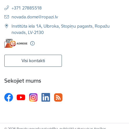
+371 27885518
E-pasts:
novada.dome@ropazi.lv
Institūta iela 1A, Ulbroka, Stopiņu pagasts, Ropažu
novads, LV-2130
Visi kontakti
Sekojiet mums
© 2026 Ropažu novada pašvaldība, publicētā satura visas tiesības