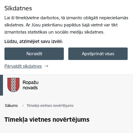
Pāriet uz lapas saturu
Sīkdatnes
Spied
lai meklētu
Enter
Lai šī tīmekļvietne darbotos, tā izmanto obligāti nepieciešamās
sīkdatnes. Ar Jūsu piekrišanu papildus šajā vietnē var tikt
izmantotas statistikas un sociālo mediju sīkdatnes.
Lūdzu, atzīmējiet savu izvēli:
Noraidīt
Apstiprināt visas
Pārvaldīt sīkdatnes
Sākums
Tīmekļa vietnes novērtējums
Tīmekļa vietnes novērtējums