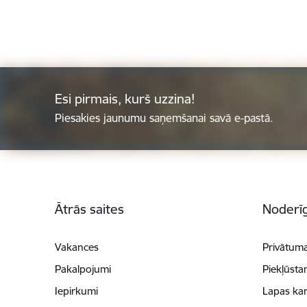
Esi pirmais, kurš uzzina!
Piesakies jaunumu saņemšanai savā e-pastā.
Kājene
Ātrās saites
Noderīg
Vakances
Privātuma
Pakalpojumi
Piekļūsta
Iepirkumi
Lapas kar