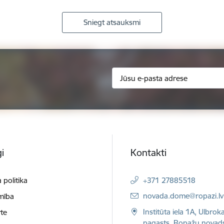
Sniegt atsauksmi
i
Kontakti
 politika
+371 27885518
E-pasts:
novada.dome@ropazi.lv
mība
Institūta iela 1A, Ulbrok
te
pagasts, Ropažu novad