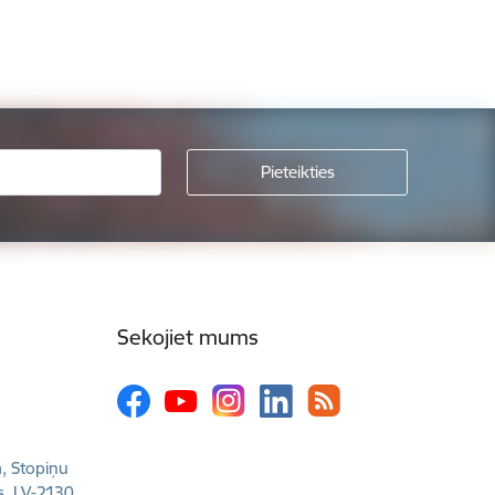
Sekojiet mums
a, Stopiņu
s, LV-2130