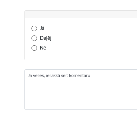
Vai šī informācija bija noderīga?
Jā
Daļēji
Nē
Ja vēlies, ieraksti šeit komentāru