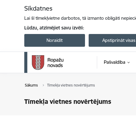
Pāriet uz lapas saturu
Sīkdatnes
Lai šī tīmekļvietne darbotos, tā izmanto obligāti nepiec
Lūdzu, atzīmējiet savu izvēli:
Noraidīt
Apstiprināt visas
Pašvaldība
Sākums
Tīmekļa vietnes novērtējums
Tīmekļa vietnes novērtējums