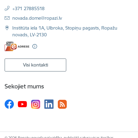
+371 27885518
E-pasts:
novada.dome@ropazi.lv
Institūta iela 1A, Ulbroka, Stopiņu pagasts, Ropažu
novads, LV-2130
Visi kontakti
Sekojiet mums
© 2026 Ropažu novada pašvaldība, publicētā satura visas tiesības