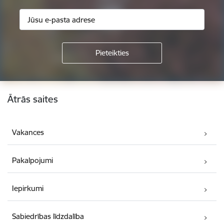
Kājene
Ātrās saites
Vakances
Pakalpojumi
Iepirkumi
Sabiedrības līdzdalība