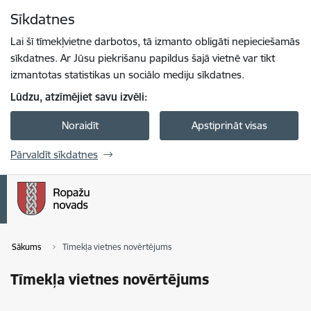
Pāriet uz lapas saturu
Sīkdatnes
Spied
lai meklētu
Enter
Lai šī tīmekļvietne darbotos, tā izmanto obligāti nepieciešamās
sīkdatnes. Ar Jūsu piekrišanu papildus šajā vietnē var tikt
izmantotas statistikas un sociālo mediju sīkdatnes.
Lūdzu, atzīmējiet savu izvēli:
Noraidīt
Apstiprināt visas
Pārvaldīt sīkdatnes
Sākums
Tīmekļa vietnes novērtējums
Tīmekļa vietnes novērtējums