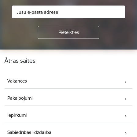
Kājene
Ātrās saites
Vakances
Pakalpojumi
Iepirkumi
Sabiedrības līdzdalība