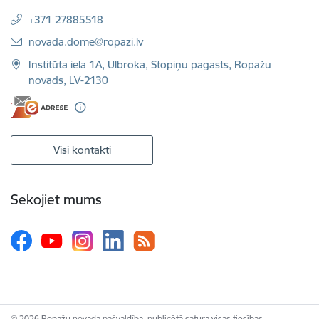
+371 27885518
E-pasts:
novada.dome@ropazi.lv
Institūta iela 1A, Ulbroka, Stopiņu pagasts, Ropažu
novads, LV-2130
Visi kontakti
Sekojiet mums
© 2026 Ropažu novada pašvaldība, publicētā satura visas tiesības