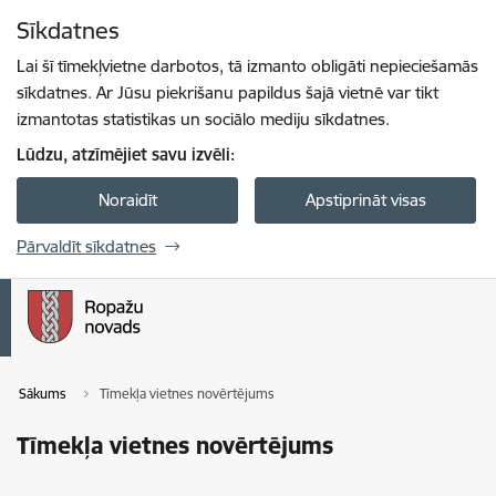
Pāriet uz lapas saturu
Sīkdatnes
Spied
lai meklētu
Enter
Lai šī tīmekļvietne darbotos, tā izmanto obligāti nepieciešamās
sīkdatnes. Ar Jūsu piekrišanu papildus šajā vietnē var tikt
izmantotas statistikas un sociālo mediju sīkdatnes.
Lūdzu, atzīmējiet savu izvēli:
Noraidīt
Apstiprināt visas
Pārvaldīt sīkdatnes
Sākums
Tīmekļa vietnes novērtējums
Tīmekļa vietnes novērtējums