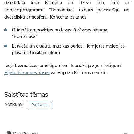
dziedātāja Ieva Kerēvica un džeza trio, kuri ar
koncertprogrammu "Romantika" uzburs pavasarīgu un
dvēselisku atmosfēru. Koncertā izskanēs:
Oriģinālkompozīcijas no Ievas Kerēvicas albuma
"Romantika"
Latviešu un cittautu mūzikas pērles – iemīļotas melodijas
plašam klausītāju lokam
Ieeja bezmaksas, ar ielūgumiem. Iepriekš jāizņem ielūgumi
Biļešu Paradīzes kasēs
vai Ropažu Kultūras centrā.
Saistītas tēmas
Notikumi:
Pasākums
Drukāt lapu