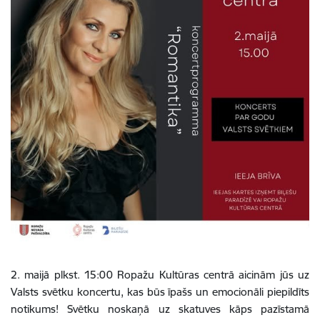
2. maijā plkst. 15:00 Ropažu Kultūras centrā aicinām jūs uz
Valsts svētku koncertu, kas būs īpašs un emocionāli piepildīts
notikums! Svētku noskaņā uz skatuves kāps pazīstamā