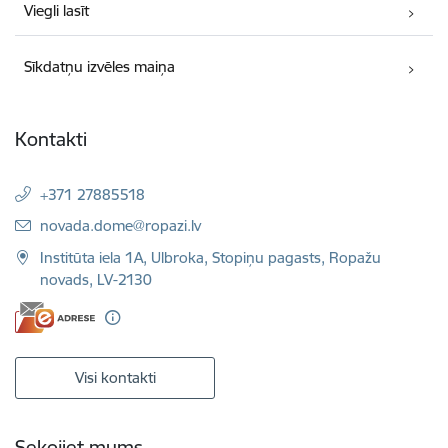
Viegli lasīt
Sīkdatņu izvēles maiņa
Kontakti
+371 27885518
E-pasts:
novada.dome@ropazi.lv
Institūta iela 1A, Ulbroka, Stopiņu pagasts, Ropažu
novads, LV-2130
Visi kontakti
Sekojiet mums