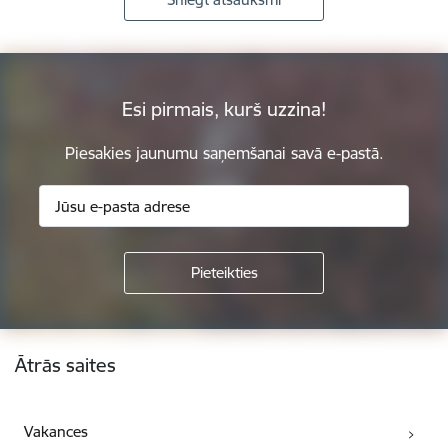
Esi pirmais, kurš uzzina!
Piesakies jaunumu saņemšanai savā e-pastā.
Kājene
Ātrās saites
Vakances