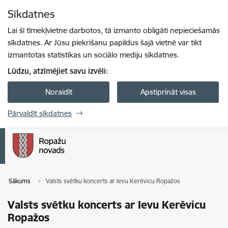
Pāriet uz lapas saturu
Sīkdatnes
Spied
lai meklētu
Enter
Lai šī tīmekļvietne darbotos, tā izmanto obligāti nepieciešamās
sīkdatnes. Ar Jūsu piekrišanu papildus šajā vietnē var tikt
izmantotas statistikas un sociālo mediju sīkdatnes.
Lūdzu, atzīmējiet savu izvēli:
Noraidīt
Apstiprināt visas
Pārvaldīt sīkdatnes
Sākums
Valsts svētku koncerts ar Ievu Kerēvicu Ropažos
Valsts svētku koncerts ar Ievu Kerēvicu
Ropažos