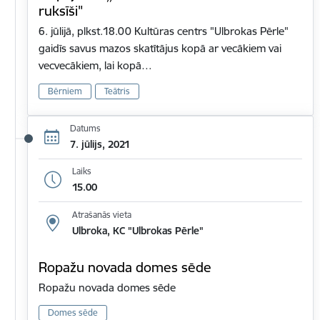
ruksīši"
6. jūlijā, plkst.18.00 Kultūras centrs "Ulbrokas Pērle"
gaidīs savus mazos skatītājus kopā ar vecākiem vai
vecvecākiem, lai kopā…
Bērniem
Teātris
Datums
7. jūlijs, 2021
Laiks
15.00
Atrašanās vieta
Ulbroka, KC "Ulbrokas Pērle"
Ropažu novada domes sēde
Ropažu novada domes sēde
Domes sēde