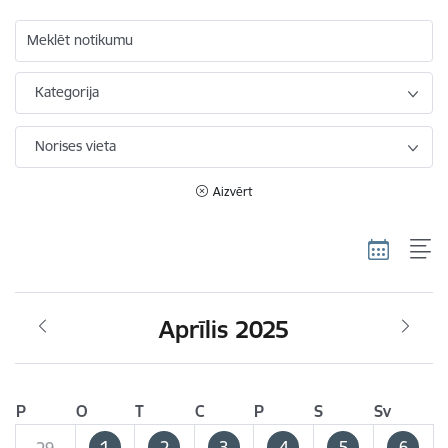
Meklēt notikumu
Kategorija
Norises vieta
Aizvērt
Aprīlis 2025
P
O
T
C
P
S
Sv
1
2
3
4
5
6
29