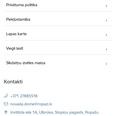
Privātuma politika
Piekļūstamība
Lapas karte
Viegli lasīt
Sīkdatņu izvēles maiņa
Kontakti
+371 27885518
E-pasts:
novada.dome@ropazi.lv
Institūta iela 1A, Ulbroka, Stopiņu pagasts, Ropažu