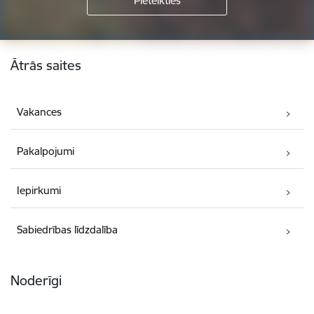
Kājene
Ātrās saites
Vakances
Pakalpojumi
Iepirkumi
Sabiedrības līdzdalība
Noderīgi