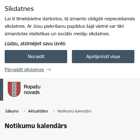
Pāriet uz lapas saturu
Sīkdatnes
Spied
lai meklētu
Enter
Lai šī tīmekļvietne darbotos, tā izmanto obligāti nepieciešamās
sīkdatnes. Ar Jūsu piekrišanu papildus šajā vietnē var tikt
izmantotas statistikas un sociālo mediju sīkdatnes.
Lūdzu, atzīmējiet savu izvēli:
Noraidīt
Apstiprināt visas
Pārvaldīt sīkdatnes
Sākums
Aktualitātes
Notikumu kalendārs
Notikumu kalendārs