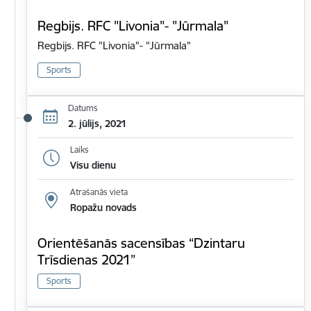
Regbijs. RFC "Livonia"- "Jūrmala"
Regbijs. RFC "Livonia"- "Jūrmala"
Sports
Datums
2. jūlijs, 2021
Laiks
Visu dienu
Atrašanās vieta
Ropažu novads
Orientēšanās sacensības “Dzintaru
Trīsdienas 2021”
Sports