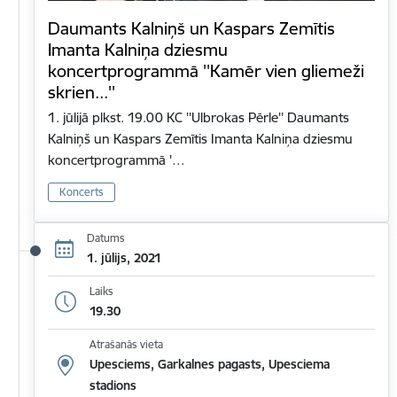
Daumants Kalniņš un Kaspars Zemītis
Imanta Kalniņa dziesmu
koncertprogrammā ''Kamēr vien gliemeži
skrien...''
1. jūlijā plkst. 19.00 KC ''Ulbrokas Pērle'' Daumants
Kalniņš un Kaspars Zemītis Imanta Kalniņa dziesmu
koncertprogrammā '…
Koncerts
Datums
1. jūlijs, 2021
Laiks
19.30
Atrašanās vieta
Upesciems, Garkalnes pagasts, Upesciema
stadions