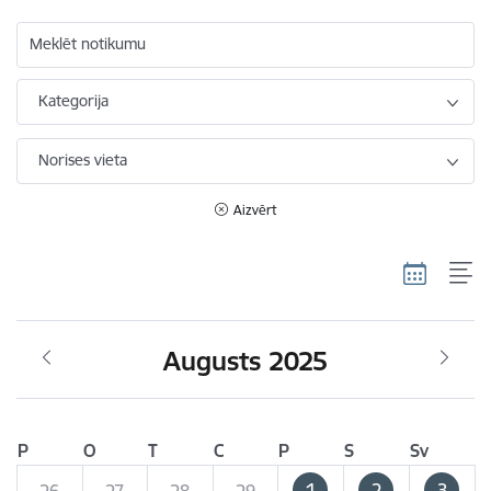
Meklēt notikumu
Kategorija
Norises vieta
Aizvērt
Augusts 2025
P
O
T
C
P
S
Sv
1
2
3
26
27
28
29