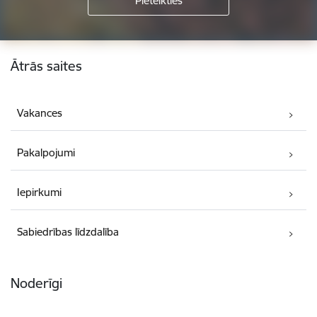
Kājene
Ātrās saites
Vakances
Pakalpojumi
Iepirkumi
Sabiedrības līdzdalība
Noderīgi