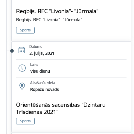
Regbijs. RFC "Livonia"- "Jūrmala"
Regbijs. RFC "Livonia"- "Jūrmala"
Sports
Datums
2. jūlijs, 2021
Laiks
Visu dienu
Atrašanās vieta
Ropažu novads
Orientēšanās sacensības “Dzintaru
Trīsdienas 2021”
Sports