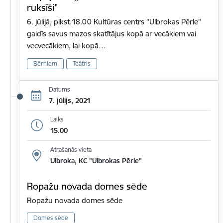
ruksīši"
6. jūlijā, plkst.18.00 Kultūras centrs "Ulbrokas Pērle"
gaidīs savus mazos skatītājus kopā ar vecākiem vai
vecvecākiem, lai kopā…
Bērniem
Teātris
Datums
7. jūlijs, 2021
Laiks
15.00
Atrašanās vieta
Ulbroka, KC "Ulbrokas Pērle"
Ropažu novada domes sēde
Ropažu novada domes sēde
Domes sēde