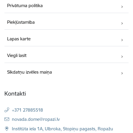
Privātuma politika
Piekļūstamība
Lapas karte
Viegli lasīt
Sīkdatņu izvēles maiņa
Kontakti
+371 27885518
E-pasts:
novada.dome@ropazi.lv
Institūta iela 1A, Ulbroka, Stopiņu pagasts, Ropažu