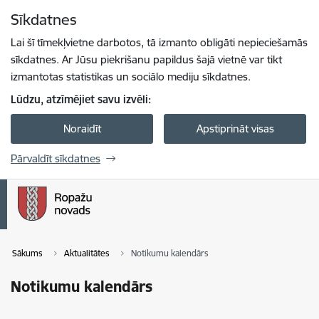
Pāriet uz lapas saturu
Sīkdatnes
Spied
lai meklētu
Enter
Lai šī tīmekļvietne darbotos, tā izmanto obligāti nepieciešamās
sīkdatnes. Ar Jūsu piekrišanu papildus šajā vietnē var tikt
izmantotas statistikas un sociālo mediju sīkdatnes.
Lūdzu, atzīmējiet savu izvēli:
Noraidīt
Apstiprināt visas
Pārvaldīt sīkdatnes
Sākums
Aktualitātes
Notikumu kalendārs
Notikumu kalendārs