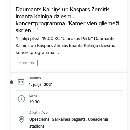
Daumants Kalniņš un Kaspars Zemītis
Imanta Kalniņa dziesmu
koncertprogrammā ''Kamēr vien gliemeži
skrien...''
1. jūlijā plkst. 19.00 KC ''Ulbrokas Pērle'' Daumants
Kalniņš un Kaspars Zemītis Imanta Kalniņa dziesmu
koncertprogrammā '…
Koncerts
Datums
1. jūlijs, 2021
Laiks
19.30
Atrašanās vieta
Upesciems, Garkalnes pagasts, Upesciema
stadions