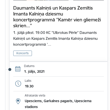
Daumants Kalniņš un Kaspars Zemītis
Imanta Kalniņa dziesmu
koncertprogrammā ''Kamēr vien gliemeži
skrien...''
1. jūlijā plkst. 19.00 KC ''Ulbrokas Pērle'' Daumants
Kalniņš un Kaspars Zemītis Imanta Kalniņa dziesmu
koncertprogrammā '…
Koncerts
Datums
1. jūlijs, 2021
Laiks
19.30
Atrašanās vieta
Upesciems, Garkalnes pagasts, Upesciema
stadions