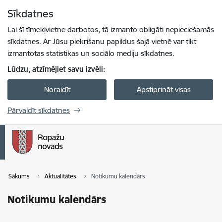
Pāriet uz lapas saturu
Sīkdatnes
Spied
lai meklētu
Enter
Lai šī tīmekļvietne darbotos, tā izmanto obligāti nepieciešamās
sīkdatnes. Ar Jūsu piekrišanu papildus šajā vietnē var tikt
izmantotas statistikas un sociālo mediju sīkdatnes.
Lūdzu, atzīmējiet savu izvēli:
Noraidīt
Apstiprināt visas
Pārvaldīt sīkdatnes
Sākums
Aktualitātes
Notikumu kalendārs
Notikumu kalendārs