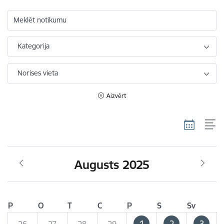
Meklēt notikumu
Kategorija
Norises vieta
Aizvērt
Augusts 2025
P
O
T
C
P
S
Sv
1
2
3
26
27
28
29