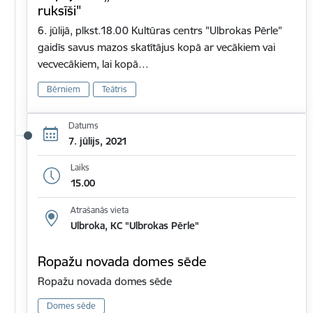
ruksīši"
6. jūlijā, plkst.18.00 Kultūras centrs "Ulbrokas Pērle"
gaidīs savus mazos skatītājus kopā ar vecākiem vai
vecvecākiem, lai kopā…
Bērniem
Teātris
Datums
7. jūlijs, 2021
Laiks
15.00
Atrašanās vieta
Ulbroka, KC "Ulbrokas Pērle"
Ropažu novada domes sēde
Ropažu novada domes sēde
Domes sēde