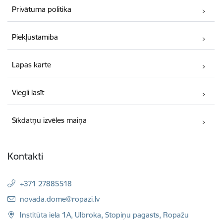
Privātuma politika
Piekļūstamība
Lapas karte
Viegli lasīt
Sīkdatņu izvēles maiņa
Kontakti
+371 27885518
E-pasts:
novada.dome@ropazi.lv
Institūta iela 1A, Ulbroka, Stopiņu pagasts, Ropažu