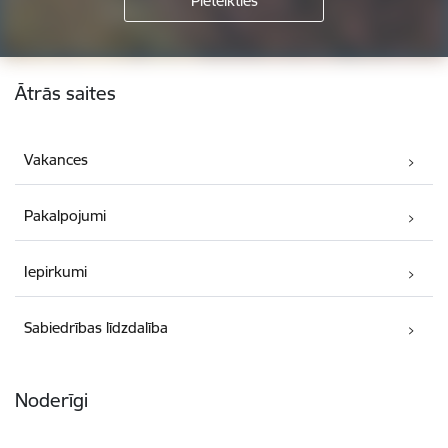
Kājene
Ātrās saites
Vakances
Pakalpojumi
Iepirkumi
Sabiedrības līdzdalība
Noderīgi