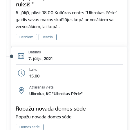
ruksīši"
6. jūlijā, plkst.18.00 Kultūras centrs "Ulbrokas Pērle"
gaidīs savus mazos skatītājus kopā ar vecākiem vai
vecvecākiem, lai kopā…
Bērniem
Teātris
Datums
7. jūlijs, 2021
Laiks
15.00
Atrašanās vieta
Ulbroka, KC "Ulbrokas Pērle"
Ropažu novada domes sēde
Ropažu novada domes sēde
Domes sēde