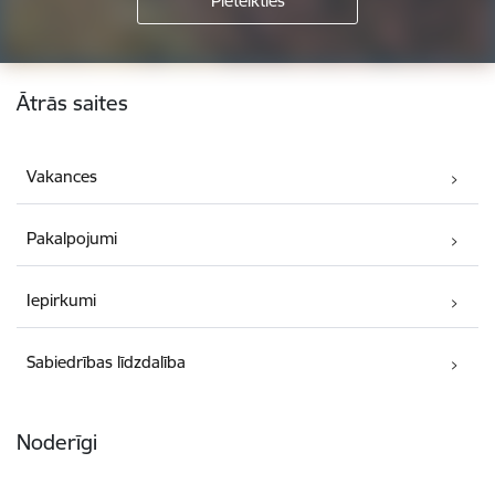
Kājene
Ātrās saites
Vakances
Pakalpojumi
Iepirkumi
Sabiedrības līdzdalība
Noderīgi