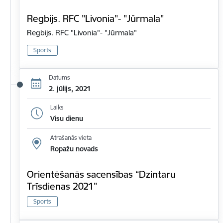
Regbijs. RFC "Livonia"- "Jūrmala"
Regbijs. RFC "Livonia"- "Jūrmala"
Sports
Datums
2. jūlijs, 2021
Laiks
Visu dienu
Atrašanās vieta
Ropažu novads
Orientēšanās sacensības “Dzintaru
Trīsdienas 2021”
Sports