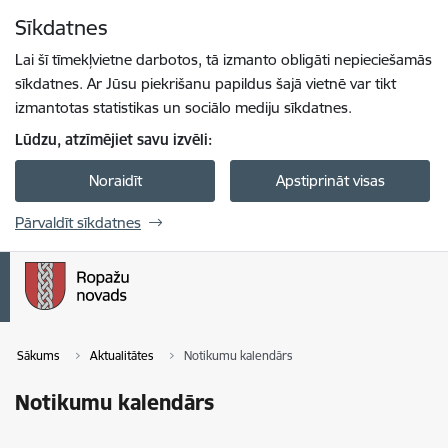
Pāriet uz lapas saturu
Sīkdatnes
Spied
lai meklētu
Enter
Lai šī tīmekļvietne darbotos, tā izmanto obligāti nepieciešamās
sīkdatnes. Ar Jūsu piekrišanu papildus šajā vietnē var tikt
izmantotas statistikas un sociālo mediju sīkdatnes.
Lūdzu, atzīmējiet savu izvēli:
Noraidīt
Apstiprināt visas
Pārvaldīt sīkdatnes
Sākums
Aktualitātes
Notikumu kalendārs
Notikumu kalendārs