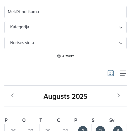
Meklēt notikumu
Kategorija
Norises vieta
Aizvērt
Augusts 2025
P
O
T
C
P
S
Sv
1
2
3
26
27
28
29