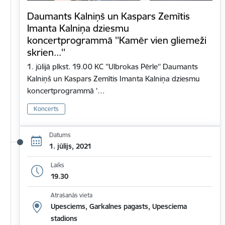
Daumants Kalniņš un Kaspars Zemītis
Imanta Kalniņa dziesmu
koncertprogrammā ''Kamēr vien gliemeži
skrien...''
1. jūlijā plkst. 19.00 KC ''Ulbrokas Pērle'' Daumants
Kalniņš un Kaspars Zemītis Imanta Kalniņa dziesmu
koncertprogrammā '…
Koncerts
Datums
1. jūlijs, 2021
Laiks
19.30
Atrašanās vieta
Upesciems, Garkalnes pagasts, Upesciema
stadions