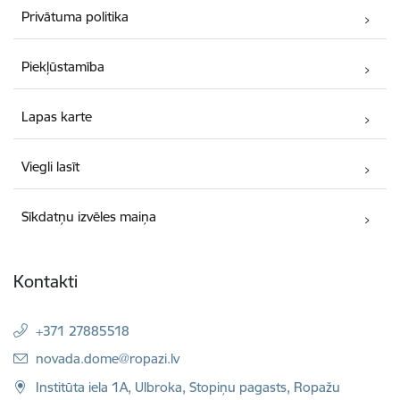
Privātuma politika
Piekļūstamība
Lapas karte
Viegli lasīt
Sīkdatņu izvēles maiņa
Kontakti
+371 27885518
E-pasts:
novada.dome@ropazi.lv
Institūta iela 1A, Ulbroka, Stopiņu pagasts, Ropažu