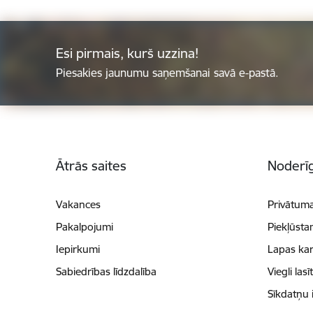
Esi pirmais, kurš uzzina!
Piesakies jaunumu saņemšanai savā e-pastā.
Kājene
Ātrās saites
Noderīg
Vakances
Privātuma
Pakalpojumi
Piekļūsta
Iepirkumi
Lapas kar
Sabiedrības līdzdalība
Viegli lasī
Sīkdatņu 