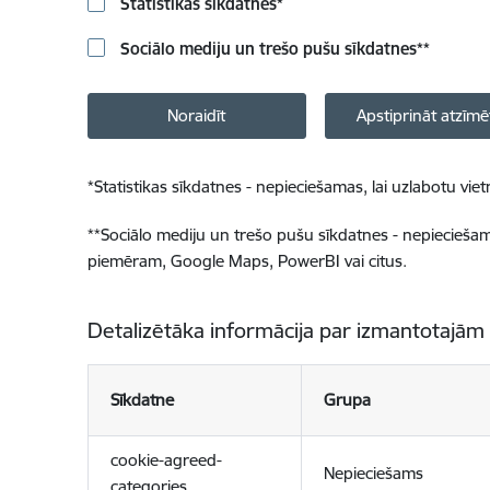
Statistikas sīkdatnes
*
Sociālo mediju un trešo pušu sīkdatnes
**
Noraidīt
Apstiprināt atzīmē
*
Statistikas sīkdatnes - nepieciešamas, lai uzlabotu v
**
Sociālo mediju un trešo pušu sīkdatnes - nepieciešamas
piemēram, Google Maps, PowerBI vai citus.
Detalizētāka informācija par izmantotajām
Sīkdatne
Grupa
cookie-agreed-
Nepieciešams
categories