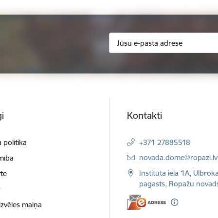
i
Kontakti
 politika
+371 27885518
E-pasts:
novada.dome@ropazi.lv
mība
Institūta iela 1A, Ulbrok
te
pagasts, Ropažu novad
t
izvēles maiņa