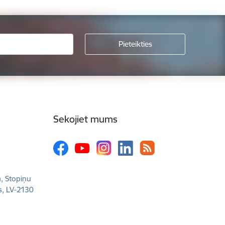
Sekojiet mums
a, Stopiņu
s, LV-2130