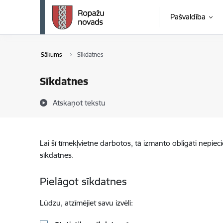
Pāriet uz lapas saturu
Pašvaldība
Sākums
Sīkdatnes
Sīkdatnes
Atskaņot tekstu
Lai šī tīmekļvietne darbotos, tā izmanto obligāti nepiec
sīkdatnes.
Pielāgot sīkdatnes
Lūdzu, atzīmējiet savu izvēli: