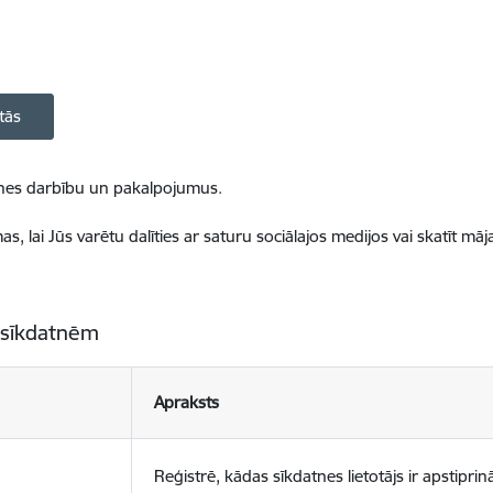
tās
ietnes darbību un pakalpojumus.
, lai Jūs varētu dalīties ar saturu sociālajos medijos vai skatīt mā
 sīkdatnēm
Apraksts
Reģistrē, kādas sīkdatnes lietotājs ir apstiprinā