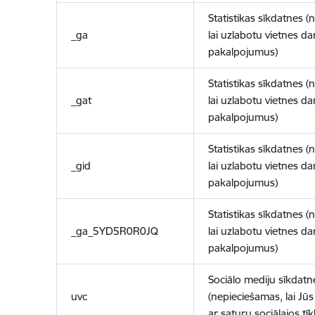
Statistikas sīkdatnes (
_ga
lai uzlabotu vietnes d
pakalpojumus)
Statistikas sīkdatnes (
_gat
lai uzlabotu vietnes d
pakalpojumus)
Statistikas sīkdatnes (
_gid
lai uzlabotu vietnes d
pakalpojumus)
Statistikas sīkdatnes (
_ga_5YD5R0R0JQ
lai uzlabotu vietnes d
pakalpojumus)
Sociālo mediju sīkdatn
uvc
(nepieciešamas, lai Jūs 
ar saturu sociālajos tīk