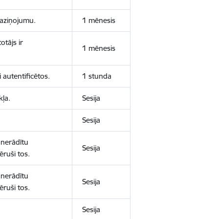
 paziņojumu.
1 mēnesis
otājs ir
1 mēnesis
 autentificētos.
1 stunda
kļa.
Sesija
Sesija
 nerādītu
Sesija
ēruši tos.
 nerādītu
Sesija
ēruši tos.
Sesija