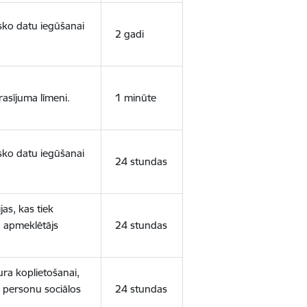
isko datu iegūšanai
2 gadi
rasījuma līmeni.
1 minūte
isko datu iegūšanai
24 stundas
as, kas tiek
ā apmeklētājs
24 stundas
ura koplietošanai,
o personu sociālos
24 stundas