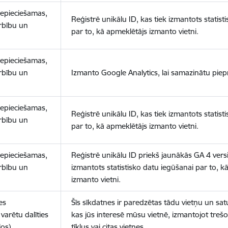
nepieciešamas,
Reģistrē unikālu ID, kas tiek izmantots statist
arbību un
par to, kā apmeklētājs izmanto vietni.
nepieciešamas,
arbību un
Izmanto Google Analytics, lai samazinātu piep
nepieciešamas,
Reģistrē unikālu ID, kas tiek izmantots statist
arbību un
par to, kā apmeklētājs izmanto vietni.
nepieciešamas,
Reģistrē unikālu ID priekš jaunākās GA 4 versij
arbību un
izmantots statistisko datu iegūšanai par to, k
izmanto vietni.
es
Šīs sīkdatnes ir paredzētas tādu vietņu un sat
varētu dalīties
kas jūs interesē mūsu vietnē, izmantojot treš
los)
tīklus vai citas vietnes.