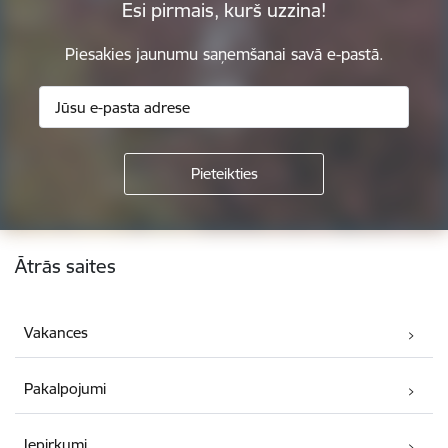
Esi pirmais, kurš uzzina!
Piesakies jaunumu saņemšanai savā e-pastā.
Kājene
Ātrās saites
Vakances
Pakalpojumi
Iepirkumi