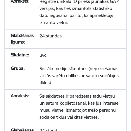
Reģistrē unikālu ID priekš jaunākās GA 4
versijas, kas tiek izmantots statistisko
datu iegūšanai par to, kā apmeklētājs
izmanto vietni.
24 stundas
uvc
Sociālo mediju sīkdatnes (nepieciešamas,
lai Jūs varētu dalīties ar saturu sociālajos
tīklos)
Šīs sīkdatnes ir paredzētas tādu vietņu
un satura koplietošanai, kas jūs interesē
mūsu vietnē, izmantojot trešo personu
sociālos tīklus vai citas vietnes.
24 stundas