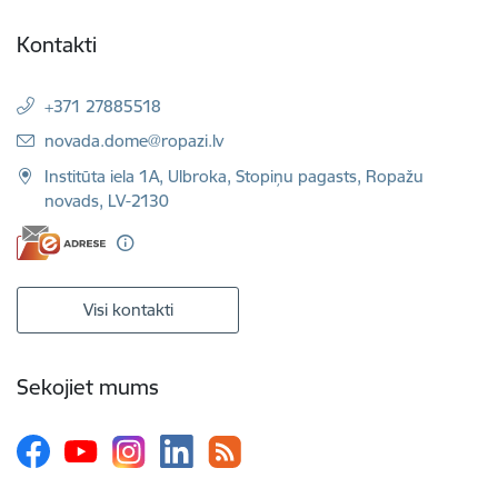
Kontakti
+371 27885518
E-pasts:
novada.dome@ropazi.lv
Institūta iela 1A, Ulbroka, Stopiņu pagasts, Ropažu
novads, LV-2130
Visi kontakti
Sekojiet mums