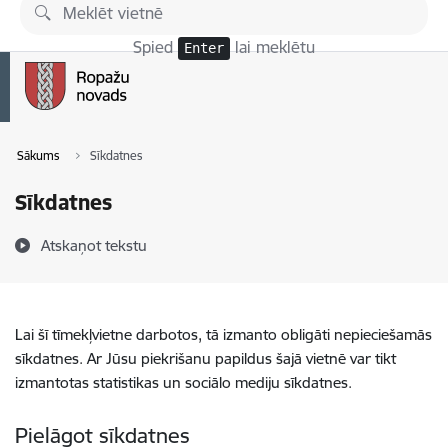
Pāriet uz lapas saturu
Spied
lai meklētu
Enter
Sākums
Sīkdatnes
Sīkdatnes
Atskaņot tekstu
Lai šī tīmekļvietne darbotos, tā izmanto obligāti nepieciešamās
sīkdatnes. Ar Jūsu piekrišanu papildus šajā vietnē var tikt
izmantotas statistikas un sociālo mediju sīkdatnes.
Pielāgot sīkdatnes