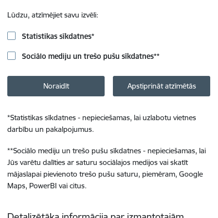
Lūdzu, atzīmējiet savu izvēli:
Statistikas sīkdatnes
*
Sociālo mediju un trešo pušu sīkdatnes
**
Noraidīt
Apstiprināt atzīmētās
*
Statistikas sīkdatnes - nepieciešamas, lai uzlabotu vietnes
darbību un pakalpojumus.
**
Sociālo mediju un trešo pušu sīkdatnes - nepieciešamas, lai
Jūs varētu dalīties ar saturu sociālajos medijos vai skatīt
mājaslapai pievienoto trešo pušu saturu, piemēram, Google
Maps, PowerBI vai citus.
Detalizētāka informācija par izmantotajām