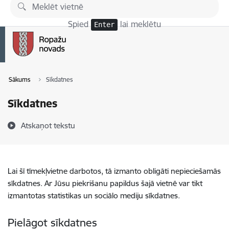
Pāriet uz lapas saturu
Spied
lai meklētu
Enter
Sākums
Sīkdatnes
Sīkdatnes
Atskaņot tekstu
Lai šī tīmekļvietne darbotos, tā izmanto obligāti nepieciešamās
sīkdatnes. Ar Jūsu piekrišanu papildus šajā vietnē var tikt
izmantotas statistikas un sociālo mediju sīkdatnes.
Pielāgot sīkdatnes