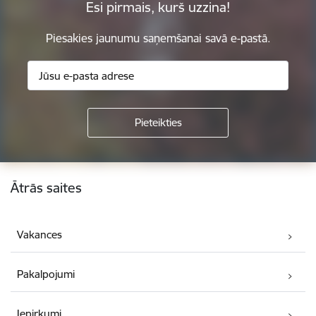
Esi pirmais, kurš uzzina!
Piesakies jaunumu saņemšanai savā e-pastā.
Kājene
Ātrās saites
Vakances
Pakalpojumi
Iepirkumi