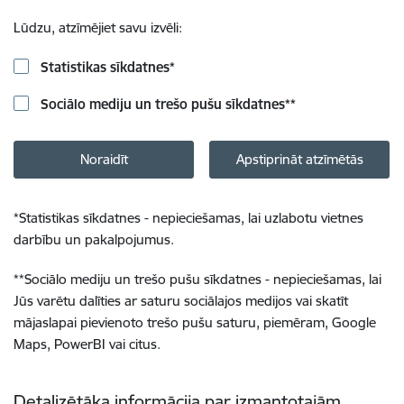
Lūdzu, atzīmējiet savu izvēli:
Statistikas sīkdatnes
*
Sociālo mediju un trešo pušu sīkdatnes
**
Noraidīt
Apstiprināt atzīmētās
*
Statistikas sīkdatnes - nepieciešamas, lai uzlabotu vietnes
darbību un pakalpojumus.
**
Sociālo mediju un trešo pušu sīkdatnes - nepieciešamas, lai
Jūs varētu dalīties ar saturu sociālajos medijos vai skatīt
mājaslapai pievienoto trešo pušu saturu, piemēram, Google
Maps, PowerBI vai citus.
Detalizētāka informācija par izmantotajām