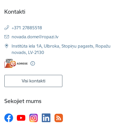
Kontakti
+371 27885518
E-pasts:
novada.dome@ropazi.lv
Institūta iela 1A, Ulbroka, Stopiņu pagasts, Ropažu
novads, LV-2130
Visi kontakti
Sekojiet mums