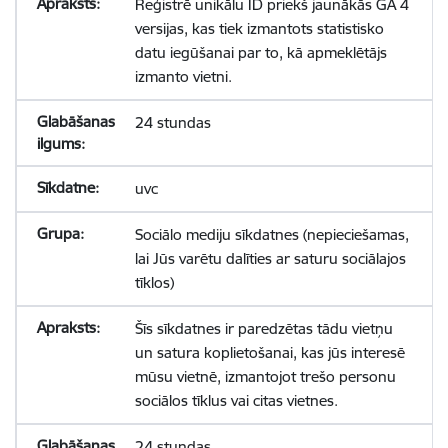
Reģistrē unikālu ID priekš jaunākās GA 4
versijas, kas tiek izmantots statistisko
datu iegūšanai par to, kā apmeklētājs
izmanto vietni.
24 stundas
uvc
Sociālo mediju sīkdatnes (nepieciešamas,
lai Jūs varētu dalīties ar saturu sociālajos
tīklos)
Šīs sīkdatnes ir paredzētas tādu vietņu
un satura koplietošanai, kas jūs interesē
mūsu vietnē, izmantojot trešo personu
sociālos tīklus vai citas vietnes.
24 stundas