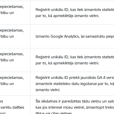
nepieciešamas,
Reģistrē unikālu ID, kas tiek izmantots statist
arbību un
par to, kā apmeklētājs izmanto vietni.
nepieciešamas,
arbību un
Izmanto Google Analytics, lai samazinātu piep
nepieciešamas,
Reģistrē unikālu ID, kas tiek izmantots statist
arbību un
par to, kā apmeklētājs izmanto vietni.
nepieciešamas,
Reģistrē unikālu ID priekš jaunākās GA 4 versij
arbību un
izmantots statistisko datu iegūšanai par to, k
izmanto vietni.
es
Šīs sīkdatnes ir paredzētas tādu vietņu un sat
varētu dalīties
kas jūs interesē mūsu vietnē, izmantojot treš
los)
tīklus vai citas vietnes.