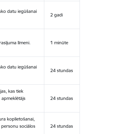
isko datu iegūšanai
2 gadi
rasījuma līmeni.
1 minūte
isko datu iegūšanai
24 stundas
as, kas tiek
ā apmeklētājs
24 stundas
ura koplietošanai,
o personu sociālos
24 stundas