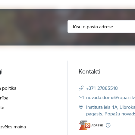
i
Kontakti
 politika
+371 27885518
E-pasts:
novada.dome@ropazi.lv
mība
Institūta iela 1A, Ulbrok
te
pagasts, Ropažu novad
t
izvēles maiņa