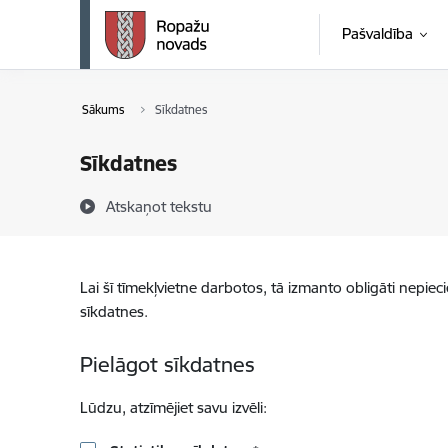
Pāriet uz lapas saturu
Pašvaldība
Sākums
Sīkdatnes
Sīkdatnes
Atskaņot tekstu
Lai šī tīmekļvietne darbotos, tā izmanto obligāti nepiec
sīkdatnes.
Pielāgot sīkdatnes
Lūdzu, atzīmējiet savu izvēli: