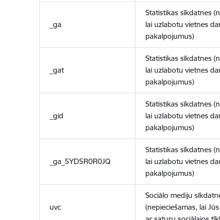
Statistikas sīkdatnes (
_ga
lai uzlabotu vietnes d
pakalpojumus)
Statistikas sīkdatnes (
_gat
lai uzlabotu vietnes d
pakalpojumus)
Statistikas sīkdatnes (
_gid
lai uzlabotu vietnes d
pakalpojumus)
Statistikas sīkdatnes (
_ga_5YD5R0R0JQ
lai uzlabotu vietnes d
pakalpojumus)
Sociālo mediju sīkdatn
uvc
(nepieciešamas, lai Jūs 
ar saturu sociālajos tīk