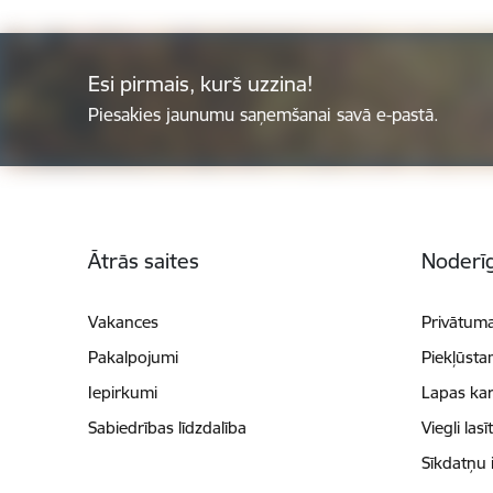
Esi pirmais, kurš uzzina!
Piesakies jaunumu saņemšanai savā e-pastā.
Kājene
Ātrās saites
Noderīg
Vakances
Privātuma
Pakalpojumi
Piekļūsta
Iepirkumi
Lapas kar
Sabiedrības līdzdalība
Viegli lasī
Sīkdatņu 