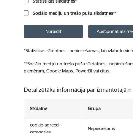
Statistikas sīkdatnes
*
Sociālo mediju un trešo pušu sīkdatnes
**
Noraidīt
Apstiprināt atzīmē
*
Statistikas sīkdatnes - nepieciešamas, lai uzlabotu v
**
Sociālo mediju un trešo pušu sīkdatnes - nepieciešamas
piemēram, Google Maps, PowerBI vai citus.
Detalizētāka informācija par izmantotajām
Sīkdatne
Grupa
cookie-agreed-
Nepieciešams
categories