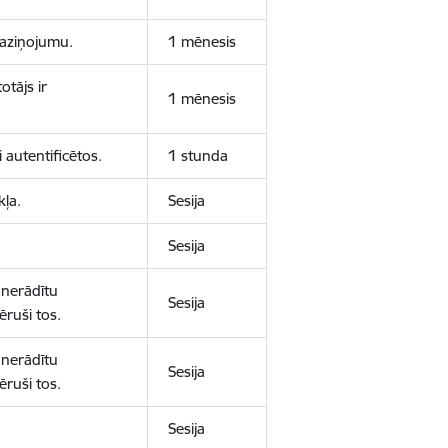
 paziņojumu.
1 mēnesis
otājs ir
1 mēnesis
 autentificētos.
1 stunda
kļa.
Sesija
Sesija
 nerādītu
Sesija
ēruši tos.
 nerādītu
Sesija
ēruši tos.
Sesija