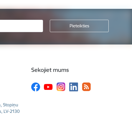
Sekojiet mums
a, Stopiņu
s, LV-2130