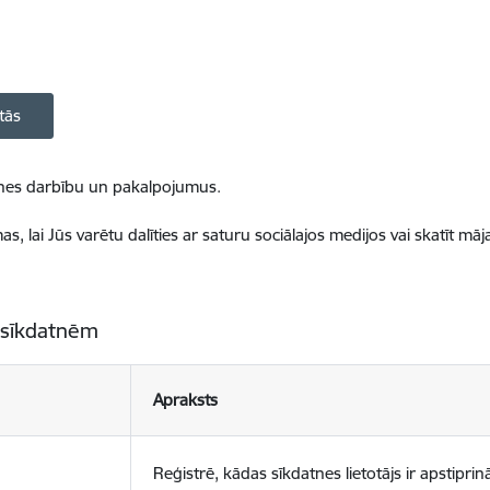
tās
ietnes darbību un pakalpojumus.
, lai Jūs varētu dalīties ar saturu sociālajos medijos vai skatīt mā
 sīkdatnēm
Apraksts
Reģistrē, kādas sīkdatnes lietotājs ir apstiprinā