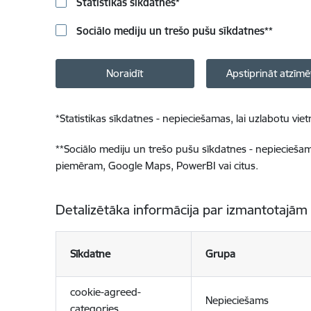
Statistikas sīkdatnes
*
Sociālo mediju un trešo pušu sīkdatnes
**
Noraidīt
Apstiprināt atzīmē
*
Statistikas sīkdatnes - nepieciešamas, lai uzlabotu v
**
Sociālo mediju un trešo pušu sīkdatnes - nepieciešamas
piemēram, Google Maps, PowerBI vai citus.
Detalizētāka informācija par izmantotajām
Sīkdatne
Grupa
cookie-agreed-
Nepieciešams
categories