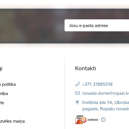
i
Kontakti
 politika
+371 27885518
E-pasts:
novada.dome@ropazi.lv
mība
Institūta iela 1A, Ulbrok
te
pagasts, Ropažu novad
t
izvēles maiņa