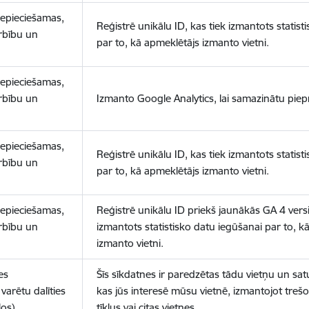
nepieciešamas,
Reģistrē unikālu ID, kas tiek izmantots statist
arbību un
par to, kā apmeklētājs izmanto vietni.
nepieciešamas,
arbību un
Izmanto Google Analytics, lai samazinātu piep
nepieciešamas,
Reģistrē unikālu ID, kas tiek izmantots statist
arbību un
par to, kā apmeklētājs izmanto vietni.
nepieciešamas,
Reģistrē unikālu ID priekš jaunākās GA 4 versij
arbību un
izmantots statistisko datu iegūšanai par to, k
izmanto vietni.
es
Šīs sīkdatnes ir paredzētas tādu vietņu un sat
varētu dalīties
kas jūs interesē mūsu vietnē, izmantojot treš
los)
tīklus vai citas vietnes.