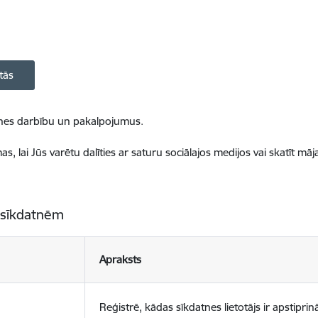
tās
ietnes darbību un pakalpojumus.
, lai Jūs varētu dalīties ar saturu sociālajos medijos vai skatīt mā
 sīkdatnēm
Apraksts
Reģistrē, kādas sīkdatnes lietotājs ir apstiprinā