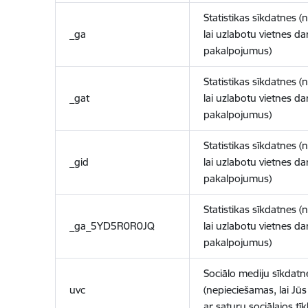
Statistikas sīkdatnes (
_ga
lai uzlabotu vietnes d
pakalpojumus)
Statistikas sīkdatnes (
_gat
lai uzlabotu vietnes d
pakalpojumus)
Statistikas sīkdatnes (
_gid
lai uzlabotu vietnes d
pakalpojumus)
Statistikas sīkdatnes (
_ga_5YD5R0R0JQ
lai uzlabotu vietnes d
pakalpojumus)
Sociālo mediju sīkdatn
uvc
(nepieciešamas, lai Jūs 
ar saturu sociālajos tīk