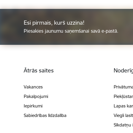
Esi pirmais, kurš uzzina!
Piesakies jaunumu saņemšanai savā e-pastā.
Kājene
Ātrās saites
Noderīg
Vakances
Privātuma
Pakalpojumi
Piekļūsta
Iepirkumi
Lapas kar
Sabiedrības līdzdalība
Viegli lasī
Sīkdatņu 