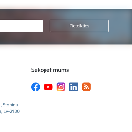
Sekojiet mums
a, Stopiņu
s, LV-2130