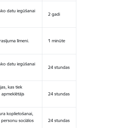
isko datu iegūšanai
2 gadi
rasījuma līmeni.
1 minūte
isko datu iegūšanai
24 stundas
as, kas tiek
ā apmeklētājs
24 stundas
ura koplietošanai,
o personu sociālos
24 stundas