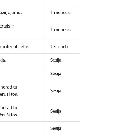
 paziņojumu.
1 mēnesis
otājs ir
1 mēnesis
 autentificētos.
1 stunda
kļa.
Sesija
Sesija
 nerādītu
Sesija
ēruši tos.
 nerādītu
Sesija
ēruši tos.
Sesija