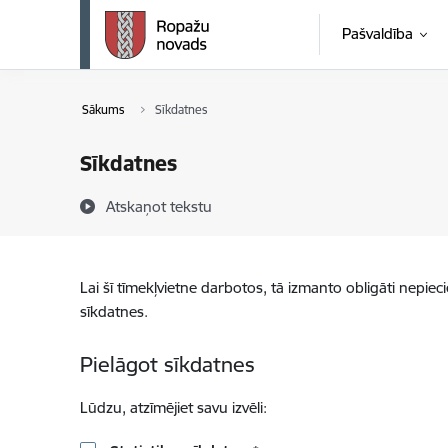
Pāriet uz lapas saturu
Pašvaldība
Sākums
Sīkdatnes
Sīkdatnes
Atskaņot tekstu
Lai šī tīmekļvietne darbotos, tā izmanto obligāti nepiec
sīkdatnes.
Pielāgot sīkdatnes
Lūdzu, atzīmējiet savu izvēli: