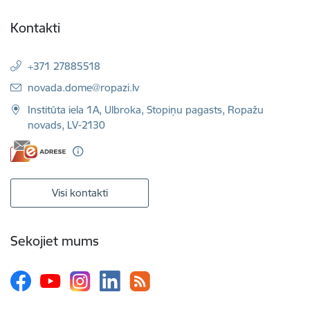
Kontakti
+371 27885518
E-pasts:
novada.dome@ropazi.lv
Institūta iela 1A, Ulbroka, Stopiņu pagasts, Ropažu
novads, LV-2130
Visi kontakti
Sekojiet mums