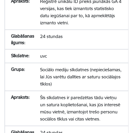
Reģistrē unikālu ID priekš jaunākās GA 4
versijas, kas tiek izmantots statistisko
datu iegūšanai par to, kā apmeklētājs
izmanto vietni.
24 stundas
uvc
Sociālo mediju sīkdatnes (nepieciešamas,
lai Jūs varētu dalīties ar saturu sociālajos
tīklos)
Šīs sīkdatnes ir paredzētas tādu vietņu
un satura koplietošanai, kas jūs interesē
mūsu vietnē, izmantojot trešo personu
sociālos tīklus vai citas vietnes.
24 stundas