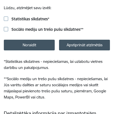
Lūdzu, atzīmējiet savu izvēli:
Statistikas sīkdatnes
*
Sociālo mediju un trešo pušu sīkdatnes
**
Noraidīt
Apstiprināt atzīmētās
*
Statistikas sīkdatnes - nepieciešamas, lai uzlabotu vietnes
darbību un pakalpojumus.
**
Sociālo mediju un trešo pušu sīkdatnes - nepieciešamas, lai
Jūs varētu dalīties ar saturu sociālajos medijos vai skatīt
mājaslapai pievienoto trešo pušu saturu, piemēram, Google
Maps, PowerBI vai citus.
Detalizētāka informācija par izmantotajām