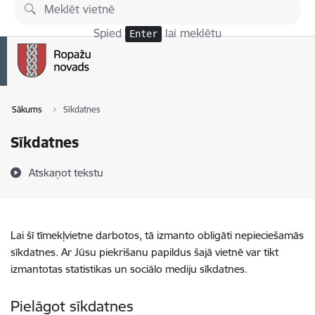
Pāriet uz lapas saturu
Spied
lai meklētu
Enter
Sākums
Sīkdatnes
Sīkdatnes
Atskaņot tekstu
Lai šī tīmekļvietne darbotos, tā izmanto obligāti nepieciešamās
sīkdatnes. Ar Jūsu piekrišanu papildus šajā vietnē var tikt
izmantotas statistikas un sociālo mediju sīkdatnes.
Pielāgot sīkdatnes