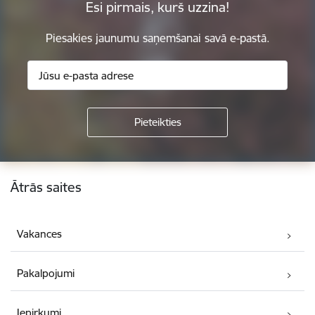
Esi pirmais, kurš uzzina!
Piesakies jaunumu saņemšanai savā e-pastā.
Kājene
Ātrās saites
Vakances
Pakalpojumi
Iepirkumi