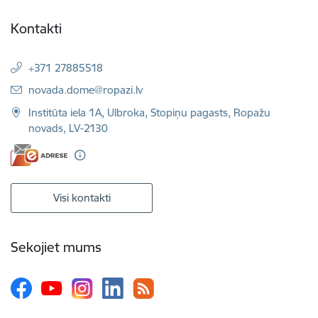
Kontakti
+371 27885518
E-pasts:
novada.dome@ropazi.lv
Institūta iela 1A, Ulbroka, Stopiņu pagasts, Ropažu
novads, LV-2130
Visi kontakti
Sekojiet mums