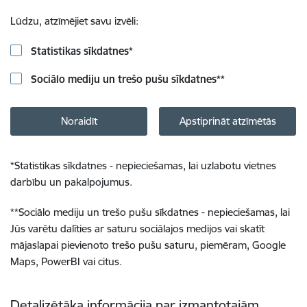
Lūdzu, atzīmējiet savu izvēli:
Statistikas sīkdatnes
*
Sociālo mediju un trešo pušu sīkdatnes
**
Noraidīt
Apstiprināt atzīmētās
*
Statistikas sīkdatnes - nepieciešamas, lai uzlabotu vietnes
darbību un pakalpojumus.
**
Sociālo mediju un trešo pušu sīkdatnes - nepieciešamas, lai
Jūs varētu dalīties ar saturu sociālajos medijos vai skatīt
mājaslapai pievienoto trešo pušu saturu, piemēram, Google
Maps, PowerBI vai citus.
Detalizētāka informācija par izmantotajām