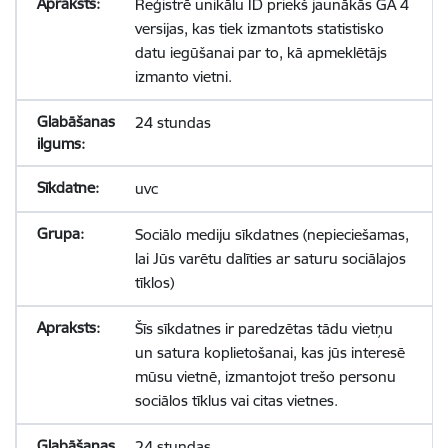
Reģistrē unikālu ID priekš jaunākās GA 4
versijas, kas tiek izmantots statistisko
datu iegūšanai par to, kā apmeklētājs
izmanto vietni.
24 stundas
uvc
Sociālo mediju sīkdatnes (nepieciešamas,
lai Jūs varētu dalīties ar saturu sociālajos
tīklos)
Šīs sīkdatnes ir paredzētas tādu vietņu
un satura koplietošanai, kas jūs interesē
mūsu vietnē, izmantojot trešo personu
sociālos tīklus vai citas vietnes.
24 stundas