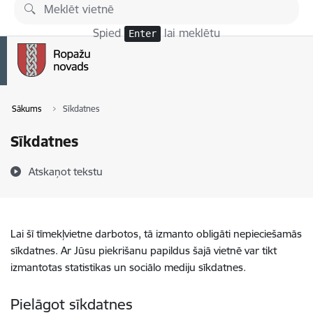
Pāriet uz lapas saturu
Spied
lai meklētu
Enter
Sākums
Sīkdatnes
Sīkdatnes
Atskaņot tekstu
Lai šī tīmekļvietne darbotos, tā izmanto obligāti nepieciešamās
sīkdatnes. Ar Jūsu piekrišanu papildus šajā vietnē var tikt
izmantotas statistikas un sociālo mediju sīkdatnes.
Pielāgot sīkdatnes