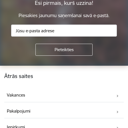
Esi pirmais, kurš uzzina!
Piesakies jaunumu saņemšanai savā e-pastā.
Kājene
Ātrās saites
Vakances
Pakalpojumi
Iepirkumi