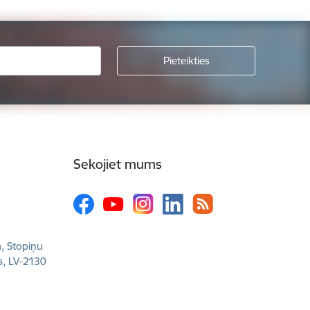
Sekojiet mums
a, Stopiņu
s, LV-2130