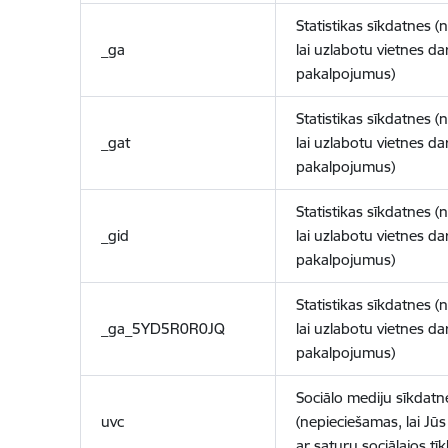
Statistikas sīkdatnes (
_ga
lai uzlabotu vietnes d
pakalpojumus)
Statistikas sīkdatnes (
_gat
lai uzlabotu vietnes d
pakalpojumus)
Statistikas sīkdatnes (
_gid
lai uzlabotu vietnes d
pakalpojumus)
Statistikas sīkdatnes (
_ga_5YD5R0R0JQ
lai uzlabotu vietnes d
pakalpojumus)
Sociālo mediju sīkdatn
uvc
(nepieciešamas, lai Jūs 
ar saturu sociālajos tīk