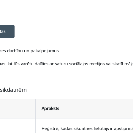
tās
ietnes darbību un pakalpojumus.
, lai Jūs varētu dalīties ar saturu sociālajos medijos vai skatīt mā
 sīkdatnēm
Apraksts
Reģistrē, kādas sīkdatnes lietotājs ir apstiprinā