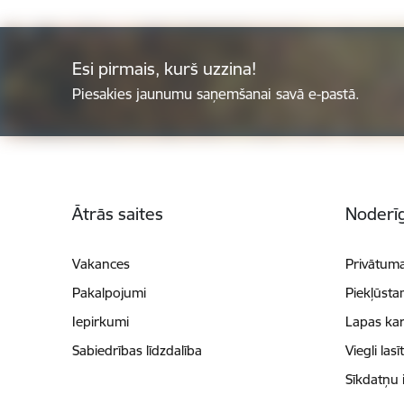
Esi pirmais, kurš uzzina!
Piesakies jaunumu saņemšanai savā e-pastā.
Kājene
Ātrās saites
Noderīg
Vakances
Privātuma
Pakalpojumi
Piekļūsta
Iepirkumi
Lapas kar
Sabiedrības līdzdalība
Viegli lasī
Sīkdatņu 