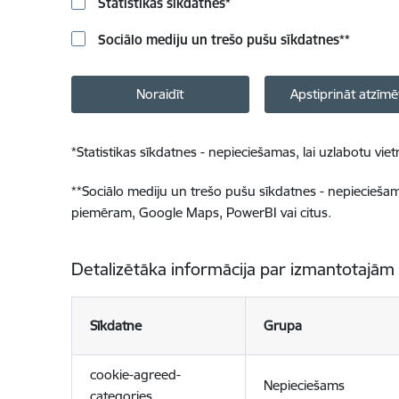
Statistikas sīkdatnes
*
Sociālo mediju un trešo pušu sīkdatnes
**
Noraidīt
Apstiprināt atzīmē
*
Statistikas sīkdatnes - nepieciešamas, lai uzlabotu v
**
Sociālo mediju un trešo pušu sīkdatnes - nepieciešamas
piemēram, Google Maps, PowerBI vai citus.
Detalizētāka informācija par izmantotajām
Sīkdatne
Grupa
cookie-agreed-
Nepieciešams
categories