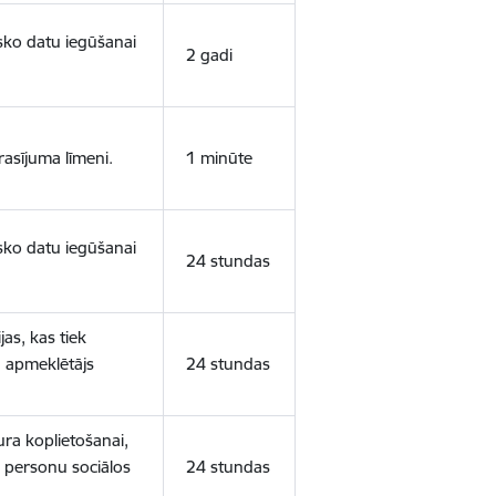
isko datu iegūšanai
2 gadi
rasījuma līmeni.
1 minūte
isko datu iegūšanai
24 stundas
as, kas tiek
ā apmeklētājs
24 stundas
ura koplietošanai,
o personu sociālos
24 stundas