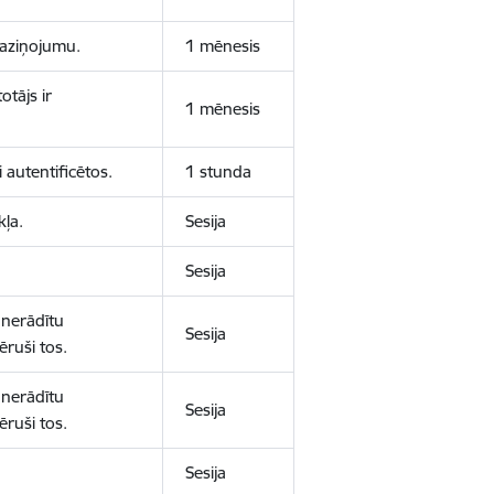
 paziņojumu.
1 mēnesis
otājs ir
1 mēnesis
 autentificētos.
1 stunda
kļa.
Sesija
Sesija
 nerādītu
Sesija
ēruši tos.
 nerādītu
Sesija
ēruši tos.
Sesija