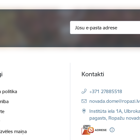
i
Kontakti
 politika
+371 27885518
E-pasts:
novada.dome@ropazi.lv
mība
Institūta iela 1A, Ulbrok
te
pagasts, Ropažu novad
t
izvēles maiņa