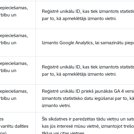
nepieciešamas,
Reģistrē unikālu ID, kas tiek izmantots statist
arbību un
par to, kā apmeklētājs izmanto vietni.
nepieciešamas,
arbību un
Izmanto Google Analytics, lai samazinātu piep
nepieciešamas,
Reģistrē unikālu ID, kas tiek izmantots statist
arbību un
par to, kā apmeklētājs izmanto vietni.
nepieciešamas,
Reģistrē unikālu ID priekš jaunākās GA 4 versij
arbību un
izmantots statistisko datu iegūšanai par to, k
izmanto vietni.
es
Šīs sīkdatnes ir paredzētas tādu vietņu un sat
varētu dalīties
kas jūs interesē mūsu vietnē, izmantojot treš
los)
tīklus vai citas vietnes.