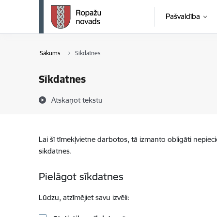
Pāriet uz lapas saturu
Pašvaldība
Sākums
Sīkdatnes
Sīkdatnes
Atskaņot tekstu
Lai šī tīmekļvietne darbotos, tā izmanto obligāti nepiec
sīkdatnes.
Pielāgot sīkdatnes
Lūdzu, atzīmējiet savu izvēli: