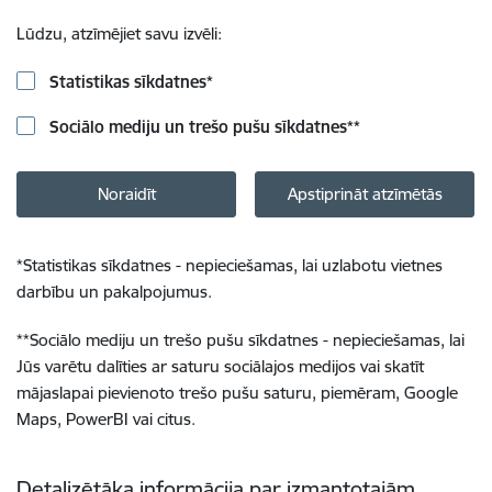
Lūdzu, atzīmējiet savu izvēli:
Statistikas sīkdatnes
*
Sociālo mediju un trešo pušu sīkdatnes
**
Noraidīt
Apstiprināt atzīmētās
*
Statistikas sīkdatnes - nepieciešamas, lai uzlabotu vietnes
darbību un pakalpojumus.
**
Sociālo mediju un trešo pušu sīkdatnes - nepieciešamas, lai
Jūs varētu dalīties ar saturu sociālajos medijos vai skatīt
mājaslapai pievienoto trešo pušu saturu, piemēram, Google
Maps, PowerBI vai citus.
Detalizētāka informācija par izmantotajām