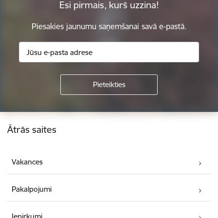
Esi pirmais, kurš uzzina!
Piesakies jaunumu saņemšanai savā e-pastā.
Kājene
Ātrās saites
Vakances
Pakalpojumi
Iepirkumi