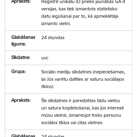
Reģistrē unikālu ID priekš jaunākās GA 4
versijas, kas tiek izmantots statistisko
datu iegūšanai par to, kā apmeklētājs
izmanto vietni.
24 stundas
uvc
Sociālo mediju sīkdatnes (nepieciešamas,
lai Jūs varētu dalīties ar saturu sociālajos
tīklos)
Šīs sīkdatnes ir paredzētas tādu vietņu
un satura koplietošanai, kas jūs interesē
mūsu vietnē, izmantojot trešo personu
sociālos tīklus vai citas vietnes.
24 stundas