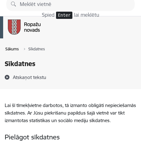
Pāriet uz lapas saturu
Spied
lai meklētu
Enter
Sākums
Sīkdatnes
Sīkdatnes
Atskaņot tekstu
Lai šī tīmekļvietne darbotos, tā izmanto obligāti nepieciešamās
sīkdatnes. Ar Jūsu piekrišanu papildus šajā vietnē var tikt
izmantotas statistikas un sociālo mediju sīkdatnes.
Pielāgot sīkdatnes