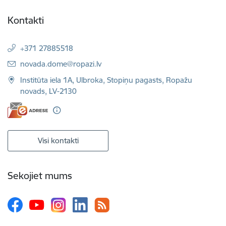
Kontakti
+371 27885518
E-pasts:
novada.dome@ropazi.lv
Institūta iela 1A, Ulbroka, Stopiņu pagasts, Ropažu
novads, LV-2130
Visi kontakti
Sekojiet mums