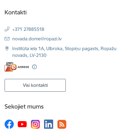
Kontakti
+371 27885518
E-pasts:
novada.dome@ropazi.lv
Institūta iela 1A, Ulbroka, Stopiņu pagasts, Ropažu
novads, LV-2130
Visi kontakti
Sekojiet mums