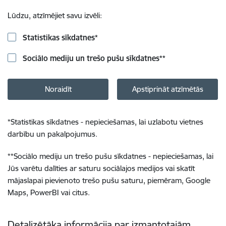
Lūdzu, atzīmējiet savu izvēli:
Statistikas sīkdatnes
*
Sociālo mediju un trešo pušu sīkdatnes
**
Noraidīt
Apstiprināt atzīmētās
*
Statistikas sīkdatnes - nepieciešamas, lai uzlabotu vietnes
darbību un pakalpojumus.
**
Sociālo mediju un trešo pušu sīkdatnes - nepieciešamas, lai
Jūs varētu dalīties ar saturu sociālajos medijos vai skatīt
mājaslapai pievienoto trešo pušu saturu, piemēram, Google
Maps, PowerBI vai citus.
Detalizētāka informācija par izmantotajām