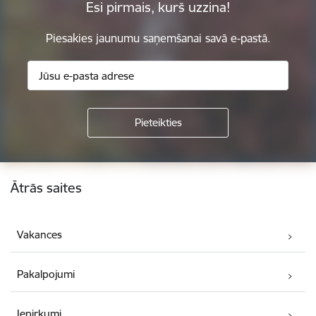
Esi pirmais, kurš uzzina!
Piesakies jaunumu saņemšanai savā e-pastā.
Kājene
Ātrās saites
Vakances
Pakalpojumi
Iepirkumi