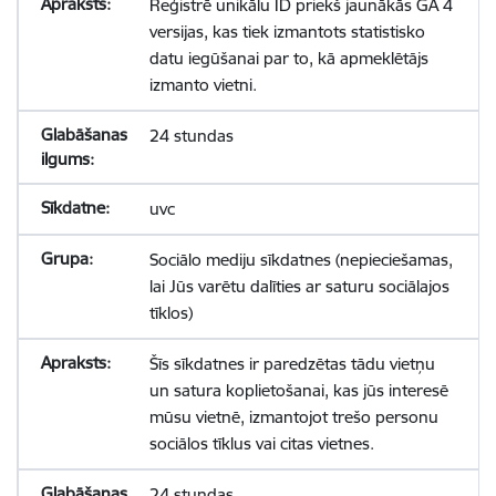
Reģistrē unikālu ID priekš jaunākās GA 4
versijas, kas tiek izmantots statistisko
datu iegūšanai par to, kā apmeklētājs
izmanto vietni.
24 stundas
uvc
Sociālo mediju sīkdatnes (nepieciešamas,
lai Jūs varētu dalīties ar saturu sociālajos
tīklos)
Šīs sīkdatnes ir paredzētas tādu vietņu
un satura koplietošanai, kas jūs interesē
mūsu vietnē, izmantojot trešo personu
sociālos tīklus vai citas vietnes.
24 stundas