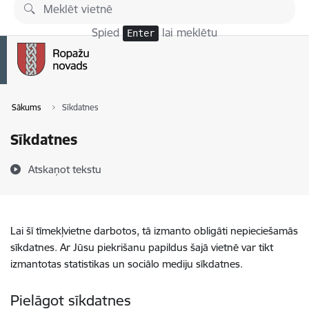
Pāriet uz lapas saturu
Spied
lai meklētu
Enter
Sākums
Sīkdatnes
Sīkdatnes
Atskaņot tekstu
Lai šī tīmekļvietne darbotos, tā izmanto obligāti nepieciešamās
sīkdatnes. Ar Jūsu piekrišanu papildus šajā vietnē var tikt
izmantotas statistikas un sociālo mediju sīkdatnes.
Pielāgot sīkdatnes