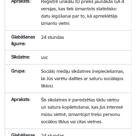
Reģistrē unikālu ID priekš jaunākās GA 4
versijas, kas tiek izmantots statistisko
datu iegūšanai par to, kā apmeklētājs
izmanto vietni.
24 stundas
uvc
Sociālo mediju sīkdatnes (nepieciešamas,
lai Jūs varētu dalīties ar saturu sociālajos
tīklos)
Šīs sīkdatnes ir paredzētas tādu vietņu
un satura koplietošanai, kas jūs interesē
mūsu vietnē, izmantojot trešo personu
sociālos tīklus vai citas vietnes.
24 stundas