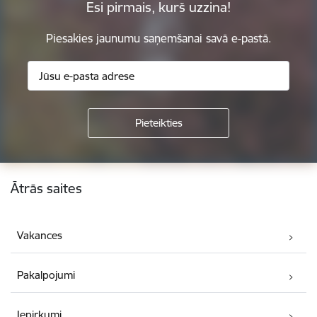
Esi pirmais, kurš uzzina!
Piesakies jaunumu saņemšanai savā e-pastā.
Kājene
Ātrās saites
Vakances
Pakalpojumi
Iepirkumi