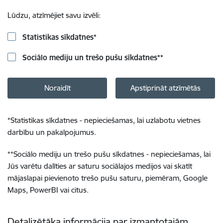
Lūdzu, atzīmējiet savu izvēli:
Statistikas sīkdatnes
*
Sociālo mediju un trešo pušu sīkdatnes
**
Noraidīt
Apstiprināt atzīmētās
*
Statistikas sīkdatnes - nepieciešamas, lai uzlabotu vietnes
darbību un pakalpojumus.
**
Sociālo mediju un trešo pušu sīkdatnes - nepieciešamas, lai
Jūs varētu dalīties ar saturu sociālajos medijos vai skatīt
mājaslapai pievienoto trešo pušu saturu, piemēram, Google
Maps, PowerBI vai citus.
Detalizētāka informācija par izmantotajām