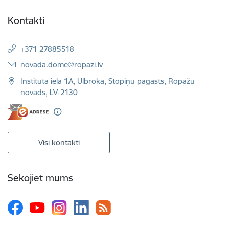
Kontakti
+371 27885518
E-pasts:
novada.dome@ropazi.lv
Institūta iela 1A, Ulbroka, Stopiņu pagasts, Ropažu
novads, LV-2130
Visi kontakti
Sekojiet mums