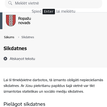
Pāriet uz lapas saturu
Spied
lai meklētu
Enter
Sākums
Sīkdatnes
Sīkdatnes
Atskaņot tekstu
Lai šī tīmekļvietne darbotos, tā izmanto obligāti nepieciešamās
sīkdatnes. Ar Jūsu piekrišanu papildus šajā vietnē var tikt
izmantotas statistikas un sociālo mediju sīkdatnes.
Pielāgot sīkdatnes