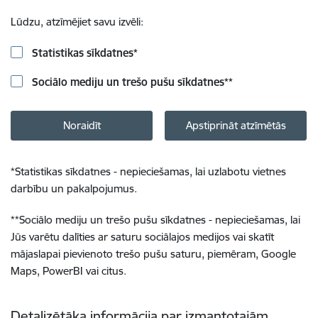
Lūdzu, atzīmējiet savu izvēli:
Statistikas sīkdatnes
*
Sociālo mediju un trešo pušu sīkdatnes
**
Noraidīt
Apstiprināt atzīmētās
*
Statistikas sīkdatnes - nepieciešamas, lai uzlabotu vietnes
darbību un pakalpojumus.
**
Sociālo mediju un trešo pušu sīkdatnes - nepieciešamas, lai
Jūs varētu dalīties ar saturu sociālajos medijos vai skatīt
mājaslapai pievienoto trešo pušu saturu, piemēram, Google
Maps, PowerBI vai citus.
Detalizētāka informācija par izmantotajām