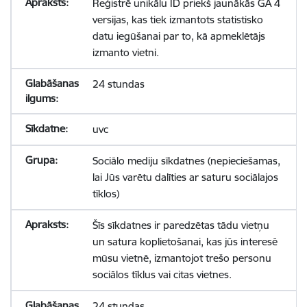
Reģistrē unikālu ID priekš jaunākās GA 4
versijas, kas tiek izmantots statistisko
datu iegūšanai par to, kā apmeklētājs
izmanto vietni.
24 stundas
uvc
Sociālo mediju sīkdatnes (nepieciešamas,
lai Jūs varētu dalīties ar saturu sociālajos
tīklos)
Šīs sīkdatnes ir paredzētas tādu vietņu
un satura koplietošanai, kas jūs interesē
mūsu vietnē, izmantojot trešo personu
sociālos tīklus vai citas vietnes.
24 stundas