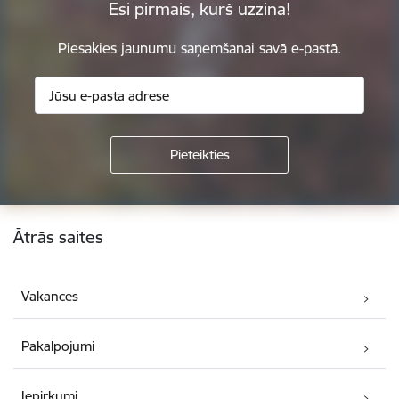
Esi pirmais, kurš uzzina!
Piesakies jaunumu saņemšanai savā e-pastā.
Kājene
Ātrās saites
Vakances
Pakalpojumi
Iepirkumi