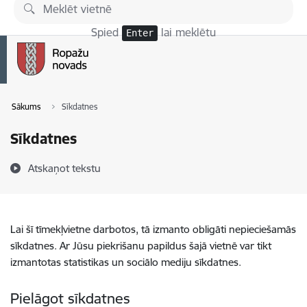
Pāriet uz lapas saturu
Spied
lai meklētu
Enter
Sākums
Sīkdatnes
Sīkdatnes
Atskaņot tekstu
Lai šī tīmekļvietne darbotos, tā izmanto obligāti nepieciešamās
sīkdatnes. Ar Jūsu piekrišanu papildus šajā vietnē var tikt
izmantotas statistikas un sociālo mediju sīkdatnes.
Pielāgot sīkdatnes