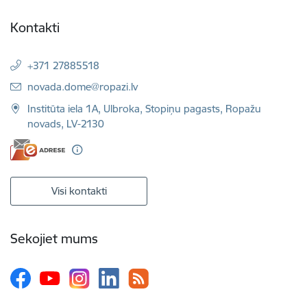
Kontakti
+371 27885518
E-pasts:
novada.dome@ropazi.lv
Institūta iela 1A, Ulbroka, Stopiņu pagasts, Ropažu
novads, LV-2130
Visi kontakti
Sekojiet mums