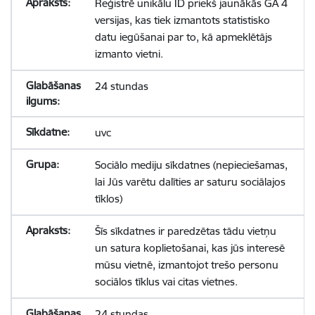
Reģistrē unikālu ID priekš jaunākās GA 4
versijas, kas tiek izmantots statistisko
datu iegūšanai par to, kā apmeklētājs
izmanto vietni.
24 stundas
uvc
Sociālo mediju sīkdatnes (nepieciešamas,
lai Jūs varētu dalīties ar saturu sociālajos
tīklos)
Šīs sīkdatnes ir paredzētas tādu vietņu
un satura koplietošanai, kas jūs interesē
mūsu vietnē, izmantojot trešo personu
sociālos tīklus vai citas vietnes.
24 stundas