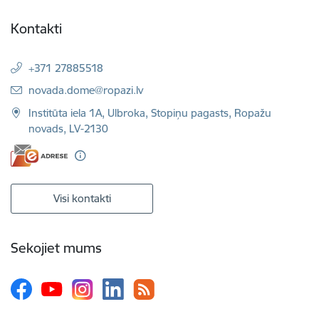
Kontakti
+371 27885518
E-pasts:
novada.dome@ropazi.lv
Institūta iela 1A, Ulbroka, Stopiņu pagasts, Ropažu
novads, LV-2130
Visi kontakti
Sekojiet mums