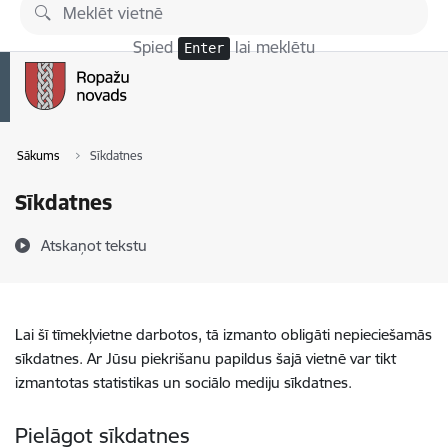
Pāriet uz lapas saturu
Spied
lai meklētu
Enter
Sākums
Sīkdatnes
Sīkdatnes
Atskaņot tekstu
Lai šī tīmekļvietne darbotos, tā izmanto obligāti nepieciešamās
sīkdatnes. Ar Jūsu piekrišanu papildus šajā vietnē var tikt
izmantotas statistikas un sociālo mediju sīkdatnes.
Pielāgot sīkdatnes