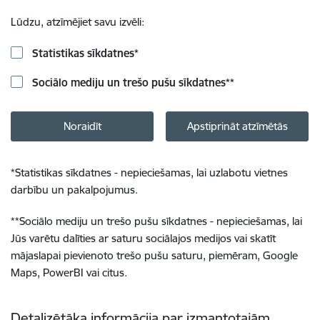
Lūdzu, atzīmējiet savu izvēli:
Statistikas sīkdatnes
*
Sociālo mediju un trešo pušu sīkdatnes
**
Noraidīt
Apstiprināt atzīmētās
*
Statistikas sīkdatnes - nepieciešamas, lai uzlabotu vietnes
darbību un pakalpojumus.
**
Sociālo mediju un trešo pušu sīkdatnes - nepieciešamas, lai
Jūs varētu dalīties ar saturu sociālajos medijos vai skatīt
mājaslapai pievienoto trešo pušu saturu, piemēram, Google
Maps, PowerBI vai citus.
Detalizētāka informācija par izmantotajām