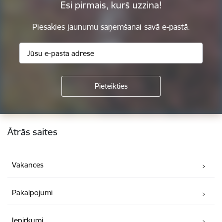
Esi pirmais, kurš uzzina!
Piesakies jaunumu saņemšanai savā e-pastā.
Kājene
Ātrās saites
Vakances
Pakalpojumi
Iepirkumi