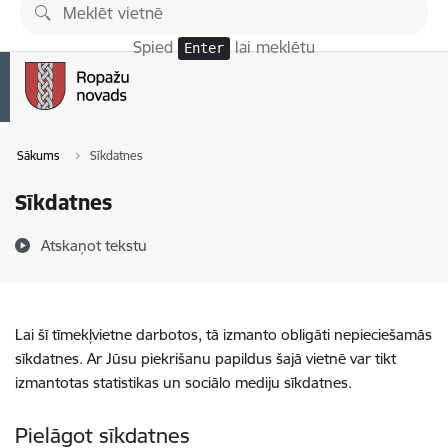
Pāriet uz lapas saturu
Spied
lai meklētu
Enter
Sākums
Sīkdatnes
Sīkdatnes
Atskaņot tekstu
Lai šī tīmekļvietne darbotos, tā izmanto obligāti nepieciešamās
sīkdatnes. Ar Jūsu piekrišanu papildus šajā vietnē var tikt
izmantotas statistikas un sociālo mediju sīkdatnes.
Pielāgot sīkdatnes