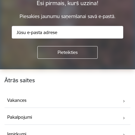
Esi pirmais, kurš uzzina!
Piesakies jaunumu saņemšanai savā e-pastā.
Kājene
Ātrās saites
Vakances
Pakalpojumi
Iepirkumi