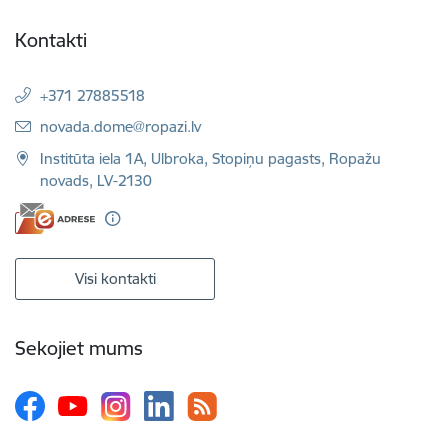
Kontakti
+371 27885518
E-pasts:
novada.dome@ropazi.lv
Institūta iela 1A, Ulbroka, Stopiņu pagasts, Ropažu
novads, LV-2130
Visi kontakti
Sekojiet mums