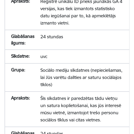
Reģistrē unikālu ID priekš jaunākās GA 4
versijas, kas tiek izmantots statistisko
datu iegūšanai par to, kā apmeklētājs
izmanto vietni.
24 stundas
uvc
Sociālo mediju sīkdatnes (nepieciešamas,
lai Jūs varētu dalīties ar saturu sociālajos
tīklos)
Šīs sīkdatnes ir paredzētas tādu vietņu
un satura koplietošanai, kas jūs interesē
mūsu vietnē, izmantojot trešo personu
sociālos tīklus vai citas vietnes.
24 stundas