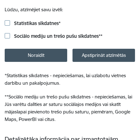
Lūdzu, atzīmējiet savu izvēli:
Statistikas sīkdatnes
*
Sociālo mediju un trešo pušu sīkdatnes
**
Noraidīt
Apstiprināt atzīmētās
*
Statistikas sīkdatnes - nepieciešamas, lai uzlabotu vietnes
darbību un pakalpojumus.
**
Sociālo mediju un trešo pušu sīkdatnes - nepieciešamas, lai
Jūs varētu dalīties ar saturu sociālajos medijos vai skatīt
mājaslapai pievienoto trešo pušu saturu, piemēram, Google
Maps, PowerBI vai citus.
Detalizētāka informācija par izmantotajām